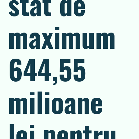
stat de
maximum
644,55
milioane
lei pentru