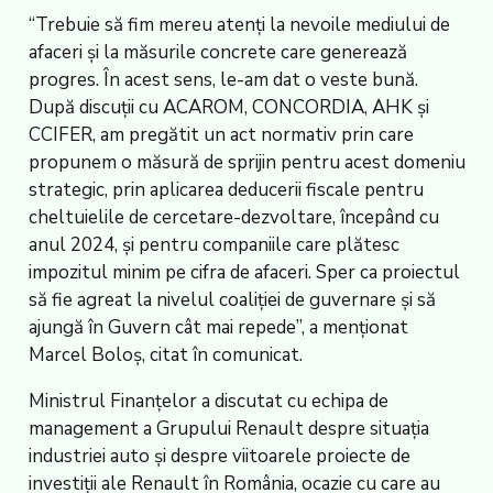
“Trebuie să fim mereu atenţi la nevoile mediului de
afaceri şi la măsurile concrete care generează
progres. În acest sens, le-am dat o veste bună.
După discuţii cu ACAROM, CONCORDIA, AHK şi
CCIFER, am pregătit un act normativ prin care
propunem o măsură de sprijin pentru acest domeniu
strategic, prin aplicarea deducerii fiscale pentru
cheltuielile de cercetare-dezvoltare, începând cu
anul 2024, şi pentru companiile care plătesc
impozitul minim pe cifra de afaceri. Sper ca proiectul
să fie agreat la nivelul coaliţiei de guvernare şi să
ajungă în Guvern cât mai repede”, a menţionat
Marcel Boloş, citat în comunicat.
Ministrul Finanţelor a discutat cu echipa de
management a Grupului Renault despre situaţia
industriei auto şi despre viitoarele proiecte de
investiţii ale Renault în România, ocazie cu care au