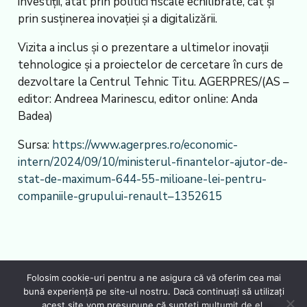
investiţii, atât prin politici fiscale echilibrate, cât şi
prin susţinerea inovaţiei şi a digitalizării.
Vizita a inclus şi o prezentare a ultimelor inovaţii
tehnologice şi a proiectelor de cercetare în curs de
dezvoltare la Centrul Tehnic Titu. AGERPRES/(AS –
editor: Andreea Marinescu, editor online: Anda
Badea)
Sursa:
https://www.agerpres.ro/economic-
intern/2024/09/10/ministerul-finantelor-ajutor-de-
stat-de-maximum-644-55-milioane-lei-pentru-
companiile-grupului-renault–1352615
Folosim cookie-uri pentru a ne asigura că vă oferim cea mai
bună experiență pe site-ul nostru. Dacă continuați să utilizați
acest site vom presupune că sunteți mulțumit de el.