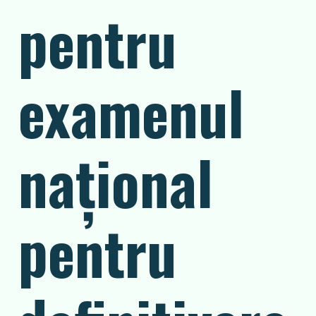
pentru
examenul
naţional
pentru