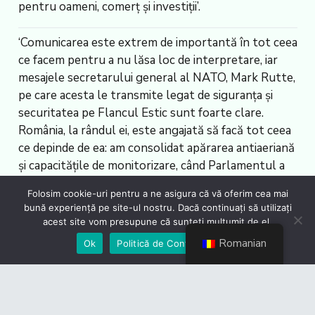
pentru oameni, comerț și investiții’.
‘Comunicarea este extrem de importantă în tot ceea
ce facem pentru a nu lăsa loc de interpretare, iar
mesajele secretarului general al NATO, Mark Rutte,
pe care acesta le transmite legat de siguranța și
securitatea pe Flancul Estic sunt foarte clare.
România, la rândul ei, este angajată să facă tot ceea
ce depinde de ea: am consolidat apărarea antiaeriană
și capacitățile de monitorizare, când Parlamentul a
adoptat legislație suplimentară care permite
Folosim cookie-uri pentru a ne asigura că vă oferim cea mai
instituțiilor românești să acționeze ferm împotriva
bună experiență pe site-ul nostru. Dacă continuați să utilizați
incidentelor cu drone. Întărim capabilitățile de
acest site vom presupune că sunteți mulțumit de el.
producție, cele mai recente exemple fiind fabricile
Romanian
Ok
Politică de Confidențialiate
Hanwha Aerospace și Rheinmetall. Securitatea
rămâne prioritatea noastră principală’, a precizat
Mircea Abrudean.