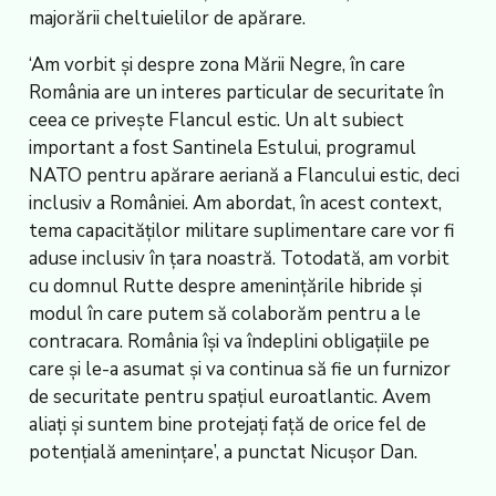
majorării cheltuielilor de apărare.
‘Am vorbit și despre zona Mării Negre, în care
România are un interes particular de securitate în
ceea ce privește Flancul estic. Un alt subiect
important a fost Santinela Estului, programul
NATO pentru apărare aeriană a Flancului estic, deci
inclusiv a României. Am abordat, în acest context,
tema capacităților militare suplimentare care vor fi
aduse inclusiv în țara noastră. Totodată, am vorbit
cu domnul Rutte despre amenințările hibride și
modul în care putem să colaborăm pentru a le
contracara. România își va îndeplini obligațiile pe
care și le-a asumat și va continua să fie un furnizor
de securitate pentru spațiul euroatlantic. Avem
aliați și suntem bine protejați față de orice fel de
potențială amenințare’, a punctat Nicușor Dan.