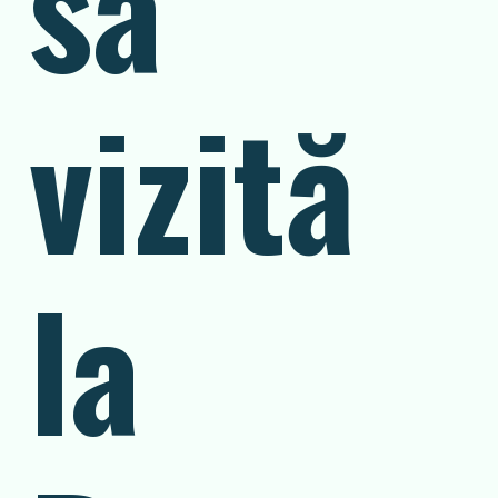
sa
vizită
la