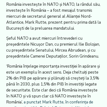
România investește în NATO și NATO, la rândul său,
investește în România – a fost mesajul transmis
miercuri de secretarul general al Alianței Nord-
Atlantice, Mark Rutte, prezent pentru prima dată la
București de la preluarea mandatului.
Șeful NATO a avut miercuri întrevederi cu
președintele Nicușor Dan, cu premierul Ilie Bolojan,
cu președintele Senatului, Mircea Abrudean, și cu
președintele Camerei Deputaților, Sorin Grindeanu.
‘România înțelege importanța investiției în apărare și
este un exemplu în acest sens. Deja cheltuiți peste
2% din PIB pe apărare și plănuiți să creșteți la 3,5%
până în 2030, plus 1,5% din PIB în investiții legate
de securitate. Este clar deci că România investește
în NATO și vă spun clar că NATO investește în
România’,
a punctat Mark Rutte, în conferința de