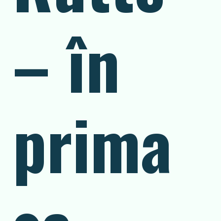
– în
prima