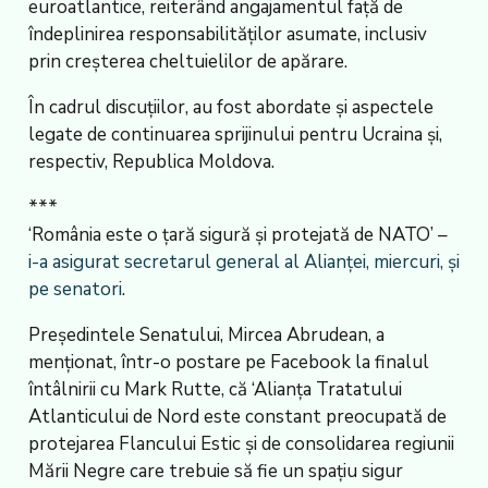
euroatlantice, reiterând angajamentul față de
îndeplinirea responsabilităților asumate, inclusiv
prin creșterea cheltuielilor de apărare.
În cadrul discuțiilor, au fost abordate și aspectele
legate de continuarea sprijinului pentru Ucraina și,
respectiv, Republica Moldova.
***
‘România este o țară sigură și protejată de NATO’ –
i-a asigurat secretarul general al Alianței, miercuri, și
pe senatori
.
Președintele Senatului, Mircea Abrudean, a
menționat, într-o postare pe Facebook la finalul
întâlnirii cu Mark Rutte, că ‘Alianța Tratatului
Atlanticului de Nord este constant preocupată de
protejarea Flancului Estic și de consolidarea regiunii
Mării Negre care trebuie să fie un spațiu sigur