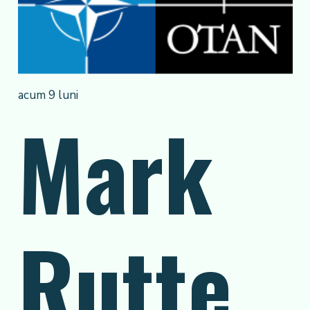
acum 9 luni
Mark
Rutte