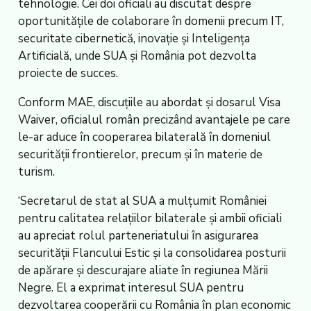
tehnologie. Cei doi oficiali au discutat despre
oportunitățile de colaborare în domenii precum IT,
securitate cibernetică, inovație și Inteligența
Artificială, unde SUA și România pot dezvolta
proiecte de succes.
Conform MAE, discuțiile au abordat și dosarul Visa
Waiver, oficialul român precizând avantajele pe care
le-ar aduce în cooperarea bilaterală în domeniul
securității frontierelor, precum și în materie de
turism.
‘Secretarul de stat al SUA a mulțumit României
pentru calitatea relațiilor bilaterale și ambii oficiali
au apreciat rolul parteneriatului în asigurarea
securității Flancului Estic și la consolidarea posturii
de apărare și descurajare aliate în regiunea Mării
Negre. El a exprimat interesul SUA pentru
dezvoltarea cooperării cu România în plan economic