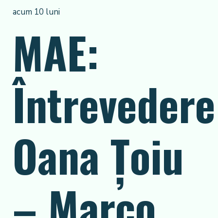
acum 10 luni
MAE:
Întrevedere
Oana Țoiu
– Marco