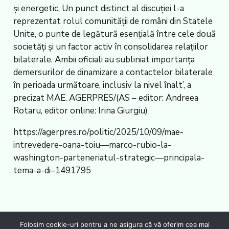
și energetic. Un punct distinct al discuției l-a
reprezentat rolul comunității de români din Statele
Unite, o punte de legătură esențială între cele două
societăți și un factor activ în consolidarea relațiilor
bilaterale. Ambii oficiali au subliniat importanța
demersurilor de dinamizare a contactelor bilaterale
în perioada următoare, inclusiv la nivel înalt’, a
precizat MAE. AGERPRES/(AS – editor: Andreea
Rotaru, editor online: Irina Giurgiu)
https://agerpres.ro/politic/2025/10/09/mae-
intrevedere-oana-toiu—marco-rubio-la-
washington-parteneriatul-strategic—principala-
tema-a-di–1491795
Folosim cookie-uri pentru a ne asigura că vă oferim cea mai