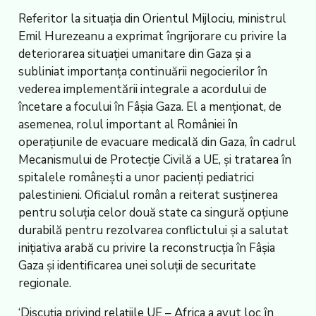
Referitor la situația din Orientul Mijlociu, ministrul
Emil Hurezeanu a exprimat îngrijorare cu privire la
deteriorarea situației umanitare din Gaza și a
subliniat importanța continuării negocierilor în
vederea implementării integrale a acordului de
încetare a focului în Fâșia Gaza. El a menționat, de
asemenea, rolul important al României în
operațiunile de evacuare medicală din Gaza, în cadrul
Mecanismului de Protecție Civilă a UE, și tratarea în
spitalele românești a unor pacienți pediatrici
palestinieni. Oficialul român a reiterat susținerea
pentru soluția celor două state ca singură opțiune
durabilă pentru rezolvarea conflictului și a salutat
inițiativa arabă cu privire la reconstrucția în Fâșia
Gaza și identificarea unei soluții de securitate
regionale.
‘Discuția privind relațiile UE – Africa a avut loc în