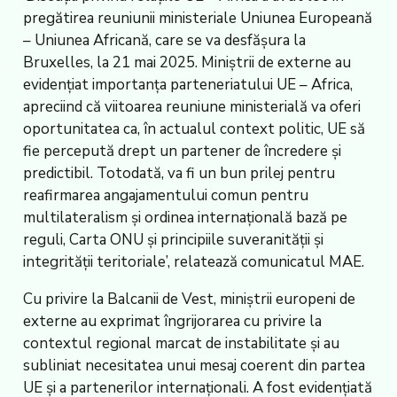
pregătirea reuniunii ministeriale Uniunea Europeană
– Uniunea Africană, care se va desfășura la
Bruxelles, la 21 mai 2025. Miniștrii de externe au
evidențiat importanța parteneriatului UE – Africa,
apreciind că viitoarea reuniune ministerială va oferi
oportunitatea ca, în actualul context politic, UE să
fie percepută drept un partener de încredere și
predictibil. Totodată, va fi un bun prilej pentru
reafirmarea angajamentului comun pentru
multilateralism și ordinea internațională bază pe
reguli, Carta ONU și principiile suveranității și
integrității teritoriale’, relatează comunicatul MAE.
Cu privire la Balcanii de Vest, miniștrii europeni de
externe au exprimat îngrijorarea cu privire la
contextul regional marcat de instabilitate și au
subliniat necesitatea unui mesaj coerent din partea
UE și a partenerilor internaționali. A fost evidențiată