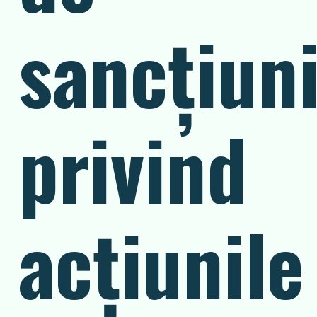
sancțiun
privind
acțiunile