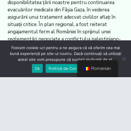
disponibilitatea țării noastre pentru continuarea
evacuărilor medicale din Fâșia Gaza, în vederea
asigurării unui tratament adecvat civililor aflați în
situații critice. În plan regional, a fost reiterat
angajamentul ferm al României în sprijinul unei
reglementări negociate a conflictului palestiniano-
israelian, în baza soluției celor două state, care să
Folosim cookie-uri pentru a ne asigura că vă oferim cea mai
coexiste în pace și securitate’, se arată în
bună experiență pe site-ul nostru. Dacă continuați să utilizați
acest site vom presupune că sunteți mulțumit de el.
comunicatul menționat.
Romanian
Ok
Politică de Confidențialiate
Totodată, duminică, 13 aprilie, ministrul român a
participat la reuniunea informală organizată de
Înaltul Reprezentant Kaja Kallas cu partenerii din
Balcanii de Vest. Discuțiile s-au axat pe modalitățile
de întărire a cooperării dintre UE și Balcanii de Vest,
în special în domeniul securității, mai ales în
contextul geopolitic complex actual, de la nivel
regional și global. În acest context, ministrul