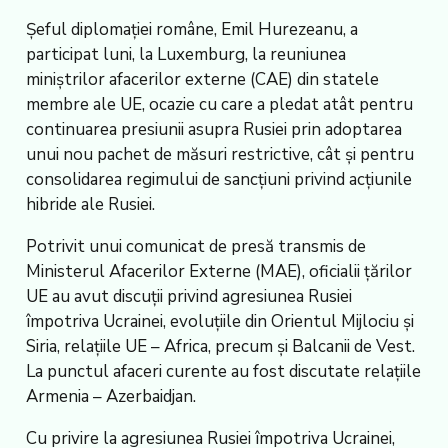
Șeful diplomației române, Emil Hurezeanu, a
participat luni, la Luxemburg, la reuniunea
miniștrilor afacerilor externe (CAE) din statele
membre ale UE, ocazie cu care a pledat atât pentru
continuarea presiunii asupra Rusiei prin adoptarea
unui nou pachet de măsuri restrictive, cât și pentru
consolidarea regimului de sancțiuni privind acțiunile
hibride ale Rusiei.
Potrivit unui comunicat de presă transmis de
Ministerul Afacerilor Externe (MAE), oficialii țărilor
UE au avut discuții privind agresiunea Rusiei
împotriva Ucrainei, evoluțiile din Orientul Mijlociu și
Siria, relațiile UE – Africa, precum și Balcanii de Vest.
La punctul afaceri curente au fost discutate relațiile
Armenia – Azerbaidjan.
Cu privire la agresiunea Rusiei împotriva Ucrainei,