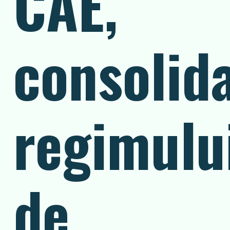
CAE,
consolid
regimulu
de