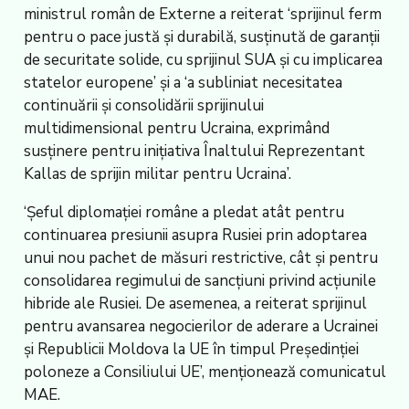
ministrul român de Externe a reiterat ‘sprijinul ferm
pentru o pace justă și durabilă, susținută de garanții
de securitate solide, cu sprijinul SUA și cu implicarea
statelor europene’ și a ‘a subliniat necesitatea
continuării și consolidării sprijinului
multidimensional pentru Ucraina, exprimând
susținere pentru inițiativa Înaltului Reprezentant
Kallas de sprijin militar pentru Ucraina’.
‘Șeful diplomației române a pledat atât pentru
continuarea presiunii asupra Rusiei prin adoptarea
unui nou pachet de măsuri restrictive, cât și pentru
consolidarea regimului de sancțiuni privind acțiunile
hibride ale Rusiei. De asemenea, a reiterat sprijinul
pentru avansarea negocierilor de aderare a Ucrainei
și Republicii Moldova la UE în timpul Președinției
poloneze a Consiliului UE’, menționează comunicatul
MAE.