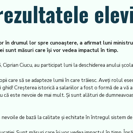
ezultatele elevi
or în drumul lor spre cunoaştere, a afirmat luni ministrul 
iei sunt măsuri care îşi vor vedea impactul în timp.
6, Ciprian Ciucu, au participat luni la deschiderea anului şcol
pii care să se adapteze lumii în care trăiesc. Aveţi rolul esen
hid! Creşterea istorică a salariilor a fost o formă de a vă ar
iu că este nevoie de mai mult. Şi sunt alături de dumneavoas
 nevoile de bază la calitate şi echitate în întregul sistem de
le educaţiei. Sunt măsuri care îşi vor vedea impactul în timp.