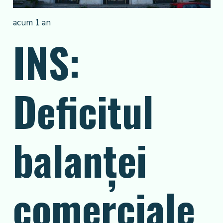
acum 1 an
INS:
Deficitul
balanței
comerciale