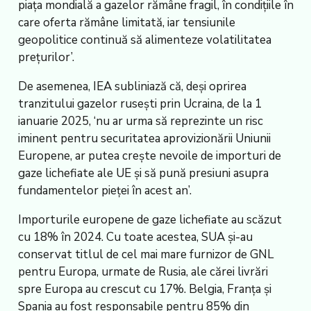
piața mondială a gazelor rămâne fragil, în condițiile în
care oferta rămâne limitată, iar tensiunile
geopolitice continuă să alimenteze volatilitatea
prețurilor’.
De asemenea, IEA subliniază că, deși oprirea
tranzitului gazelor rusești prin Ucraina, de la 1
ianuarie 2025, ‘nu ar urma să reprezinte un risc
iminent pentru securitatea aprovizionării Uniunii
Europene, ar putea crește nevoile de importuri de
gaze lichefiate ale UE și să pună presiuni asupra
fundamentelor pieței în acest an’.
Importurile europene de gaze lichefiate au scăzut
cu 18% în 2024. Cu toate acestea, SUA și-au
conservat titlul de cel mai mare furnizor de GNL
pentru Europa, urmate de Rusia, ale cărei livrări
spre Europa au crescut cu 17%. Belgia, Franța și
Spania au fost responsabile pentru 85% din