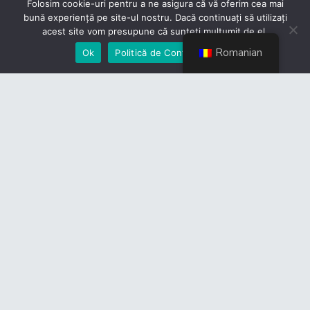
Folosim cookie-uri pentru a ne asigura că vă oferim cea mai
Contact
bună experiență pe site-ul nostru. Dacă continuați să utilizați
acest site vom presupune că sunteți mulțumit de el.
Politică de Confidențialitate
Romanian
Ok
Politică de Confidențialiate
Devino membru
Link-uri utile
CES
Guvernul României
Camera Deputaților
Senat