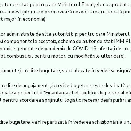
ajutor de stat pentru care Ministerul Finanţelor a aprobat a
irea investiţiilor care promovează dezvoltarea regională pri
ct major în economie);
lor administrate de alte autorităţi şi pentru care Ministerul
 componentele acesteia, schema de ajutor de stat IMM PLUS
 economice generate de pandemia de COVID-19, afectaţi de c
ept combustibil pentru motor, cu modificările ulterioare).
jament şi credite bugetare, sunt alocate în vederea asigurări
redite de angajament şi credite bugetare, este destinată pe
ale a proiectului “Finanţarea cheltuielilor de personal efec
pentru acordarea sprijinului logistic necesar desfăşurării ac
ite bugetare, va fi repartizată în vederea achiziţionării a u