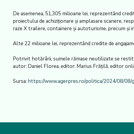
De asemenea, 51,305 milioane lei, reprezentând credite
proiectului de achiziţionare şi amplasare scanere, res
raze X trailere, containere şi autoturisme, precum şi 
Alte 22 milioane lei, reprezentând credite de angajamen
Potrivit hotărârii, sumele rămase neutilizate se resti
autor: Daniel Florea, editor: Marius Frăţilă, editor on
Sursa:
https://www.agerpres.ro/politica/2024/08/08