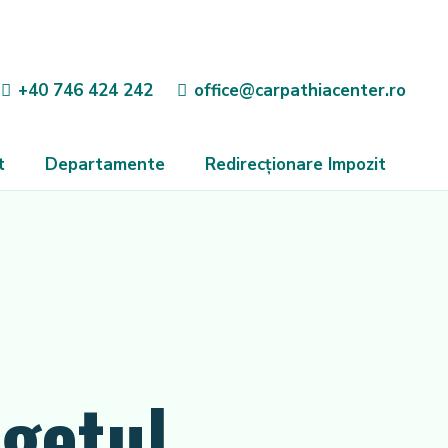
+40 746 424 242
office@carpathiacenter.ro
t
Departamente
Redirecționare Impozit
getul