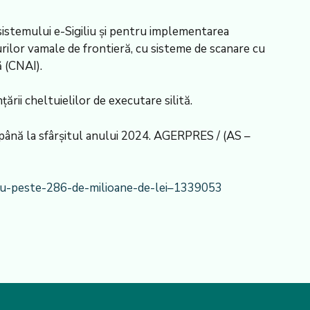
 sistemului e-Sigiliu şi pentru implementarea
urilor vamale de frontieră, cu sisteme de scanare cu
ă (CNAI).
rii cheltuielilor de executare silită.
, până la sfârşitul anului 2024. AGERPRES / (AS –
-cu-peste-286-de-milioane-de-lei–1339053