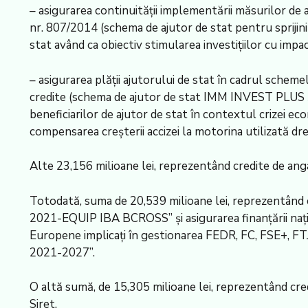
– asigurarea continuităţii implementării măsurilor de 
nr. 807/2014 (schema de ajutor de stat pentru sprijin
stat având ca obiectiv stimularea investiţiilor cu impa
– asigurarea plăţii ajutorului de stat în cadrul scheme
credite (schema de ajutor de stat IMM INVEST PLUS şi
beneficiarilor de ajutor de stat în contextul crizei
compensarea creşterii accizei la motorina utilizată dr
Alte 23,156 milioane lei, reprezentând credite de anga
Totodată, suma de 20,539 milioane lei, reprezentând c
2021-EQUIP IBA BCROSS” şi asigurarea finanţării naţion
Europene implicaţi în gestionarea FEDR, FC, FSE+, FTJ 
2021-2027”.
O altă sumă, de 15,305 milioane lei, reprezentând cred
Siret.