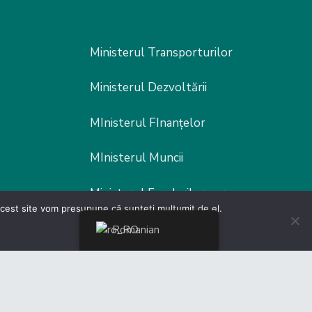
Ministerul Transporturilor
Ministerul Dezvoltării
MInisterul FInanțelor
MInisterul Muncii
Ministerul Fondurilor europene
 acest site vom presupune că sunteți mulțumit de el.
Poliția Rutieră
Romanian