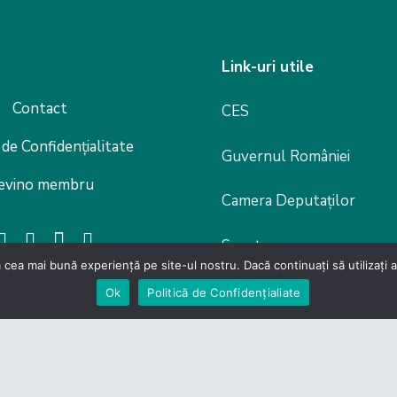
Link-uri utile
Contact
CES
 de Confidențialitate
Guvernul României
evino membru
Camera Deputaților
Senat
 cea mai bună experiență pe site-ul nostru. Dacă continuați să utilizați
Legislație
Ok
Politică de Confidențialiate