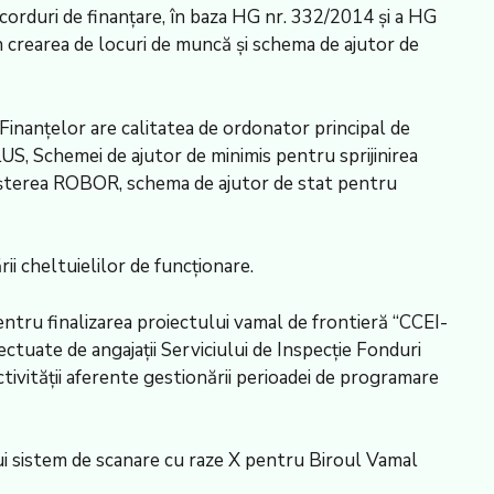
corduri de finanţare, în baza HG nr. 332/2014 şi a HG
n crearea de locuri de muncă şi schema de ajutor de
 Finanţelor are calitatea de ordonator principal de
, Schemei de ajutor de minimis pentru sprijinirea
reşterea ROBOR, schema de ajutor de stat pentru
i cheltuielilor de funcţionare.
ntru finalizarea proiectului vamal de frontieră “CCEI-
tuate de angajaţii Serviciului de Inspecţie Fonduri
tivităţii aferente gestionării perioadei de programare
nui sistem de scanare cu raze X pentru Biroul Vamal