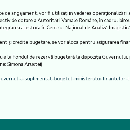
 de angajament, vor fi utilizaţi în vederea operaţionalizării
pectiv de dotare a Autorităţii Vamale Române, în cadrul biro
integrarea acestora în Centrul Naţional de Analiză Imagistic
t şi credite bugetare, se vor aloca pentru asigurarea finanţă
tuie la Fondul de rezervă bugetară la dispoziţia Guvernului
line: Simona Aruştei)
/guvernul-a-suplimentat-bugetul-ministerului-finantelor