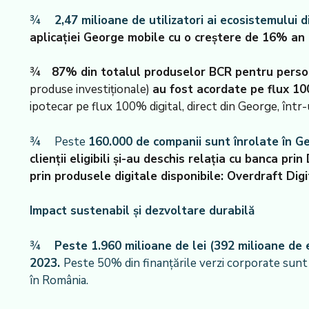
¾
2,47 milioane de utilizatori ai ecosistemului 
aplicației George mobile cu o creștere de 16% an 
¾
87% din totalul produselor BCR pentru perso
produse investiționale)
au fost acordate pe flux 10
ipotecar pe flux 100% digital, direct din George, într
¾ Peste
160.000 de companii sunt înrolate în Ge
clienții eligibili și-au deschis relația cu banca p
prin produsele digitale disponibile: Overdraft Digi
Impact sustenabil și dezvoltare durabilă
¾
Peste 1.960 milioane de lei (392 milioane de 
2023.
Peste 50% din finanțările verzi corporate sunt p
în România.