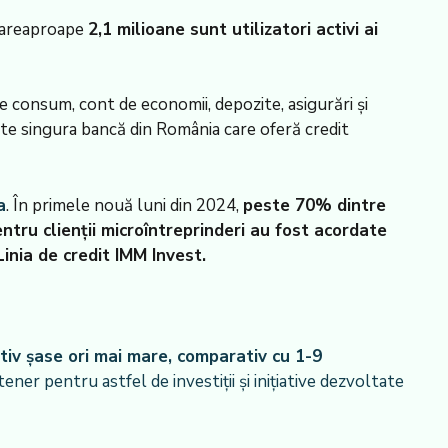
 careaproape
2,1 milioane sunt utilizatori activi ai
e consum, cont de economii, depozite, asigurări și
te singura bancă din România care oferă credit
a
. În primele nouă luni din 2024,
peste 70% dintre
ntru clienții microîntreprinderi au fost acordate
Linia de credit IMM Invest.
tiv șase ori mai mare, comparativ cu 1-9
er pentru astfel de investiții și inițiative dezvoltate