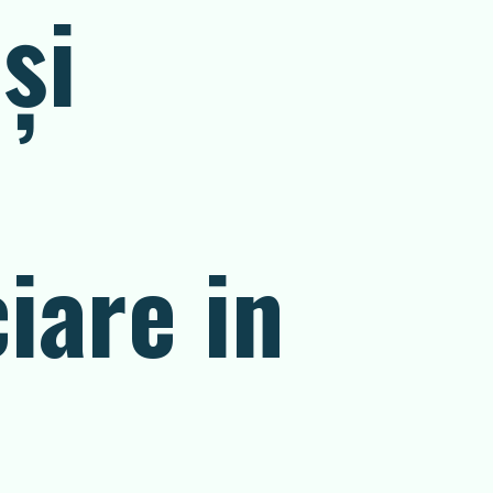
și
iare in