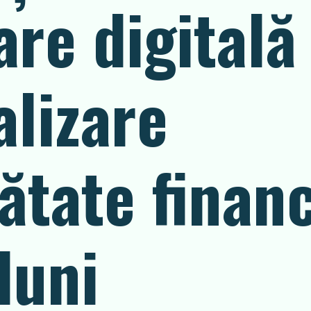
re digitală 
alizare
ătate financ
luni