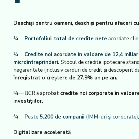
Deschiși pentru oameni, deschiși pentru afaceri c
¾
Portofoliul total de credite nete
acordate cli
¾
Credite noi acordate în valoare de 12,4 miliar
microîntreprinderi.
Stocul de credite ipotecare stan
negarantate (inclusiv carduri de credit și descoperit
înregistrat o creștere de 27,9% an pe an.
¾
BCR a aprobat
credite noi corporate în valoar
investițiilor.
¾ Peste
5.200 de companii
(IMM-uri și corporate)
Digitalizare accelerată