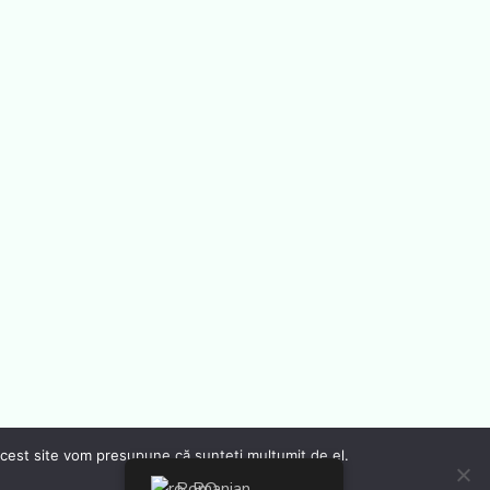
 acest site vom presupune că sunteți mulțumit de el.
Romanian