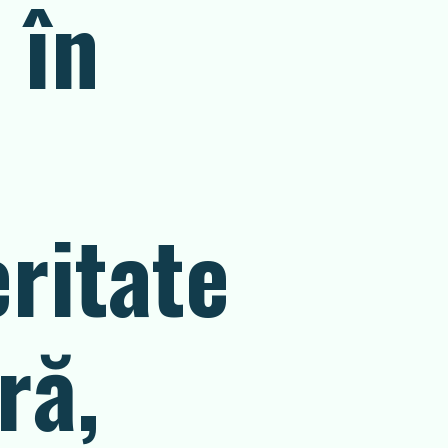
 în
ritate
ră,