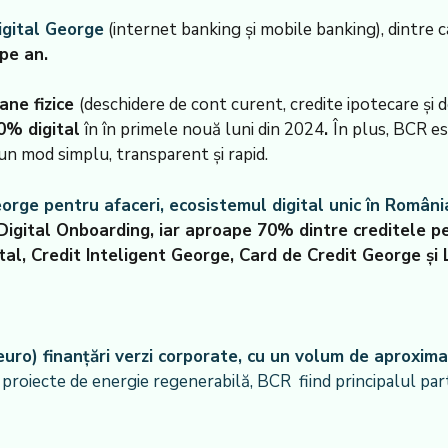
digital George
(internet banking și mobile banking), dintre
pe an.
ane fizice
(deschidere de cont curent, credite ipotecare și d
0% digital
în în primele nouă luni din 2024
.
În plus, BCR es
-un mod simplu, transparent și rapid.
orge pentru afaceri, ecosistemul digital unic în Români
rin Digital Onboarding, iar aproape 70% dintre
creditele pe
tal, Credit Inteligent George, Card de Credit George și 
euro) finanțări verzi corporate, cu un volum de aproxima
roiecte de energie regenerabilă, BCR fiind principalul parten