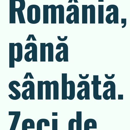
România,
până
sâmbătă.
Zeci de