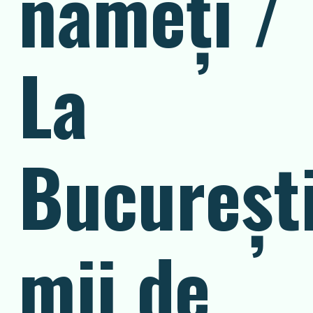
nămeți /
La
București
mii de