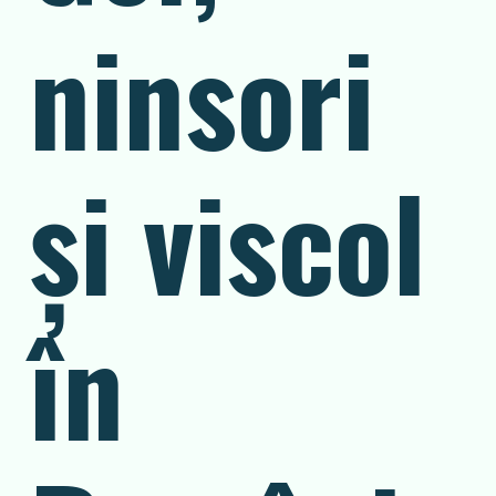
ninsori
și viscol
în