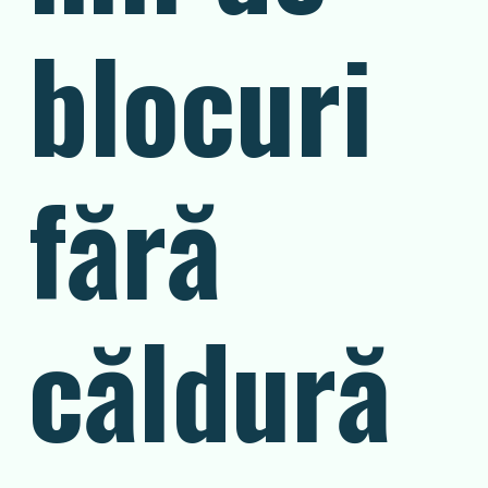
blocuri
fără
căldură