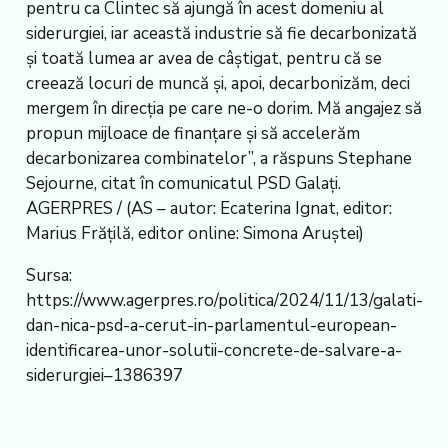
pentru ca Clintec să ajungă în acest domeniu al
siderurgiei, iar această industrie să fie decarbonizată
şi toată lumea ar avea de câştigat, pentru că se
creează locuri de muncă şi, apoi, decarbonizăm, deci
mergem în direcţia pe care ne-o dorim. Mă angajez să
propun mijloace de finanţare şi să accelerăm
decarbonizarea combinatelor”, a răspuns Stephane
Sejourne, citat în comunicatul PSD Galaţi.
AGERPRES / (AS – autor: Ecaterina Ignat, editor:
Marius Frăţilă, editor online: Simona Aruştei)
Sursa:
https://www.agerpres.ro/politica/2024/11/13/galati-
dan-nica-psd-a-cerut-in-parlamentul-european-
identificarea-unor-solutii-concrete-de-salvare-a-
siderurgiei–1386397