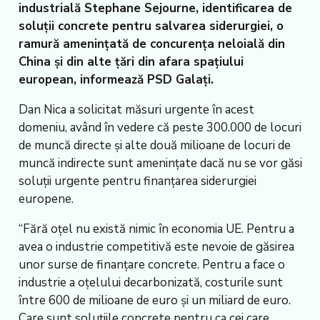
industrială Stephane Sejourne, identificarea de
soluţii concrete pentru salvarea siderurgiei, o
ramură ameninţată de concurenţa neloială din
China şi din alte ţări din afara spaţiului
european, informează PSD Galaţi.
Dan Nica a solicitat măsuri urgente în acest
domeniu, având în vedere că peste 300.000 de locuri
de muncă directe şi alte două milioane de locuri de
muncă indirecte sunt ameninţate dacă nu se vor găsi
soluţii urgente pentru finanţarea siderurgiei
europene.
“Fără oţel nu există nimic în economia UE. Pentru a
avea o industrie competitivă este nevoie de găsirea
unor surse de finanţare concrete. Pentru a face o
industrie a oţelului decarbonizată, costurile sunt
între 600 de milioane de euro şi un miliard de euro.
Care sunt soluţiile concrete pentru ca cei care