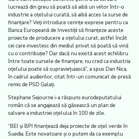
lucrează din greu să poată să aibă un viitor într-o
industrie a oţelului curată, să aibă acces la surse de
finanţare? Veţi introduce cerinţe exprese pentru ca
Banca Europeană de Investiţii să finanţeze aceste
proiecte de producere a oţelului curat, astfel încât
cei care investesc din mediul privat să poată să vină
cu o contribuţie? Dar dacă nu există acest echilibru
între toate sursele de finanţare, nu cred ca industria
oţelului poate să supravieţuiască”, a spus Dan Nica,
în cadrul audierilor, citat într-un comunicat de presă
remis de PSD Galaţi.
Stephane Sejourne i-a răspuns eurodeputatului
român că se angajează să găsească un plan de
salvare a industriei oţelului în 100 de zile.
“BEI şi BPI finanţează deja proiecte de oţel verde în
Suedia. Este novatoare şi o putem da ca exemplu