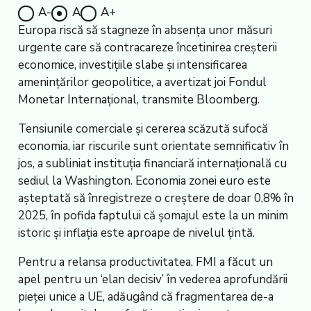
A-
A
A+
Europa riscă să stagneze în absența unor măsuri
urgente care să contracareze încetinirea creșterii
economice, investițiile slabe și intensificarea
amenințărilor geopolitice, a avertizat joi Fondul
Monetar Internațional, transmite Bloomberg.
Tensiunile comerciale și cererea scăzută sufocă
economia, iar riscurile sunt orientate semnificativ în
jos, a subliniat instituția financiară internațională cu
sediul la Washington. Economia zonei euro este
așteptată să înregistreze o creștere de doar 0,8% în
2025, în pofida faptului că șomajul este la un minim
istoric și inflația este aproape de nivelul țintă.
Pentru a relansa productivitatea, FMI a făcut un
apel pentru un ‘elan decisiv’ în vederea aprofundării
pieței unice a UE, adăugând că fragmentarea de-a