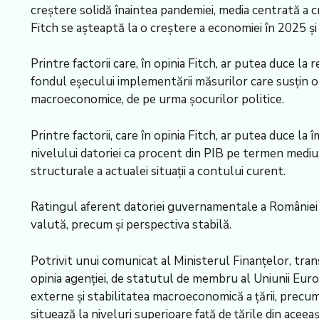
creştere solidă înaintea pandemiei, media centrată a c
Fitch se aşteaptă la o creştere a economiei în 2025 şi
Printre factorii care, în opinia Fitch, ar putea duce l
fondul eşecului implementării măsurilor care susţin o c
macroeconomice, de pe urma şocurilor politice.
Printre factorii, care în opinia Fitch, ar putea duce la
nivelului datoriei ca procent din PIB pe termen mediu, 
structurale a actualei situaţii a contului curent.
Ratingul aferent datoriei guvernamentale a României a
valută, precum şi perspectiva stabilă.
Potrivit unui comunicat al Ministerul Finanţelor, trans
opinia agenţiei, de statutul de membru al Uniunii Euro
externe şi stabilitatea macroeconomică a ţării, precum 
situează la niveluri superioare faţă de ţările din acee