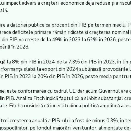
ui impact advers a creşterii economice deja reduse şi a riscul
ală.
tere a datoriei publice ca procent din PIB pe termen mediu. P
oarece deficitele primare rămân ridicate şi creşterea nominală
 din PIB va creşte de la 49% în 2023 la 62% în 2026, peste 
 până în 2028.
gă la 8% din PIB în 2024, de la 7,3% din PIB în 2023, în tim
erformanţa slabă la export din 2024 subliniază provocările 
in PIB în 2023 la 20% din PIB în 2026, peste media pentru ţ
iei este conformarea cu cadrul UE, dar acum Guvernul are ca 
n PIB. Analiza Fitch indică faptul că a slăbit substanţial cr
ate. Fitch consideră că incertitudinea politică amplifică acest
 trei creşterea anuală a PIB-ului a fost de minus 0,3%, în te
ospodăriilor, pe fondul majorării veniturilor, alimentate de 