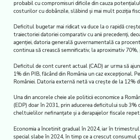
probabil cu compromisuri dificile din cauza potenţialul
costurilor cu dobânzile, slăbind şi mai mult poziţia fisc
Deficitul bugetar mai ridicat va duce la o rapidă creş
traiectoriei datoriei comparativ cu anii precedenţi, de
agenţiei, datoria generală guvernamentală ca procent
continua să crească semnificativ, la aproximativ 70%,
Deficitul de cont curent actual (CAD) ar urma să ajun
1% din PIB, făcând din România un caz excepţional. P
României. Datoria externă netă va creşte de la 12% d
Una din ancorele cheie ale politicii economice a Român
(EDP) doar în 2031, prin aducerea deficitului sub 3% di
cheltuielilor nefinanţate şi a derapajelor fiscale repet
Economia a încetinit gradual în 2024, iar în trimestrul
special slabe în 2024, în timp ce a crescut consumul g