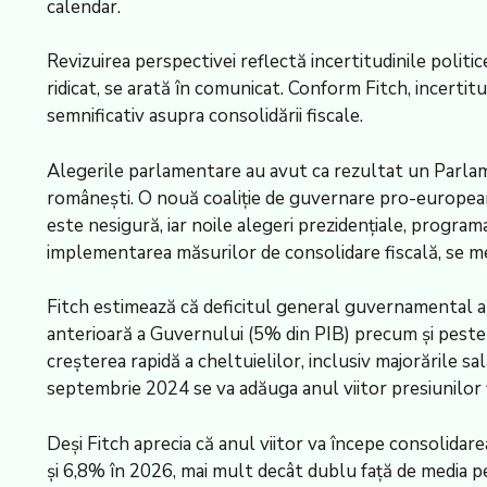
calendar.
Revizuirea perspectivei reflectă incertitudinile politi
ridicat, se arată în comunicat. Conform Fitch, incertitu
semnificativ asupra consolidării fiscale.
Alegerile parlamentare au avut ca rezultat un Parlamen
româneşti. O nouă coaliţie de guvernare pro-europeană d
este nesigură, iar noile alegeri prezidenţiale, program
implementarea măsurilor de consolidare fiscală, se m
Fitch estimează că deficitul general guvernamental al
anterioară a Guvernului (5% din PIB) precum şi peste v
creşterea rapidă a cheltuielilor, inclusiv majorările sal
septembrie 2024 se va adăuga anul viitor presiunilor fis
Deşi Fitch aprecia că anul viitor va începe consolidar
şi 6,8% în 2026, mai mult decât dublu faţă de media pe