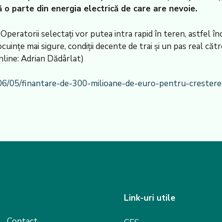
 o parte din energia electrică de care are nevoie.
peratorii selectați vor putea intra rapid în teren, astfel în
ocuințe mai sigure, condiții decente de trai și un pas real că
line: Adrian Dădârlat)
06/05/finantare-de-300-milioane-de-euro-pentru-crestere
Link-uri utile
Contact