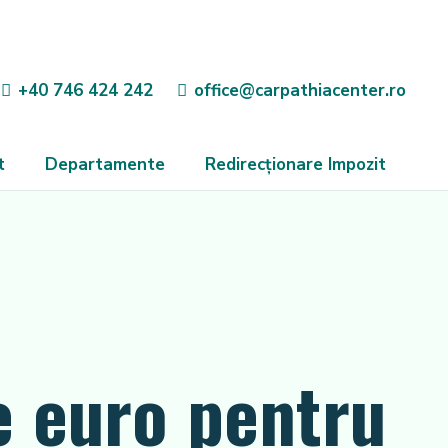
+40 746 424 242
office@carpathiacenter.ro
t
Departamente
Redirecționare Impozit
e euro pentru