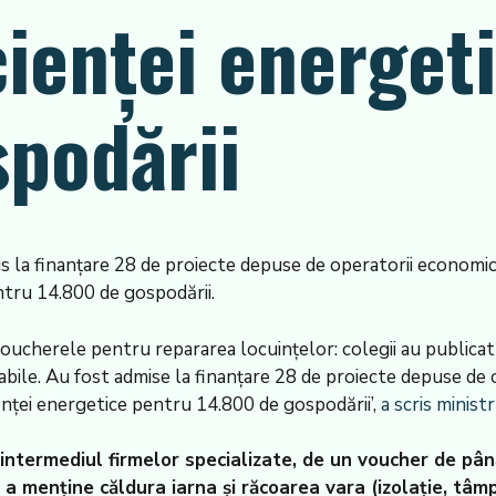
cienței energet
podării
is la finanțare 28 de proiecte depuse de operatorii economici
entru 14.800 de gospodării.
oucherele pentru repararea locuințelor: colegii au publicat 
abile. Au fost admise la finanțare 28 de proiecte depuse de 
ienței energetice pentru 14.800 de gospodării’,
a scris minis
in intermediul firmelor specializate, de un voucher de p
u a menține căldura iarna și răcoarea vara (izolație, tâmp