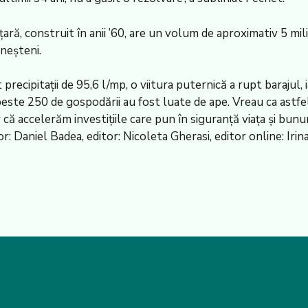
 țară, construit în anii ’60, are un volum de aproximativ 5 mi
neșteni.
precipitații de 95,6 l/mp, o viitura puternică a rupt barajul, 
peste 250 de gospodării au fost luate de ape. Vreau ca astfel 
ă accelerăm investițiile care pun în siguranță viața și bunuri
Daniel Badea, editor: Nicoleta Gherasi, editor online: Irina