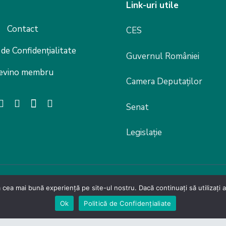
Link-uri utile
Contact
CES
 de Confidențialitate
Guvernul României
evino membru
Camera Deputaților
Senat
Legislație
 cea mai bună experiență pe site-ul nostru. Dacă continuați să utilizați
lor din Domeniul Productiei si Serviciilor – Carpathia Cent
Ok
Politică de Confidențialiate