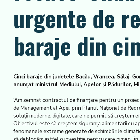
urgente de re
baraje din ci
Cinci baraje din județele Bacău, Vrancea, Sălaj, Gor
anunțat ministrul Mediului, Apelor și Pădurilor, M
‘Am semnat contractul de finanțare pentru un proiect 
de Management al Apei, prin Planul Național de Redres
soluții moderne, digitale, care ne permit să creștem e
Obiectivul este să creștem siguranța alimentării cu apă a
fenomenele extreme generate de schimbările climatice c
să deblocăm astfel o investiție pentru care nimeni, în u