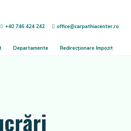
+40 746 424 242
office@carpathiacenter.ro
t
Departamente
Redirecționare Impozit
ucrări