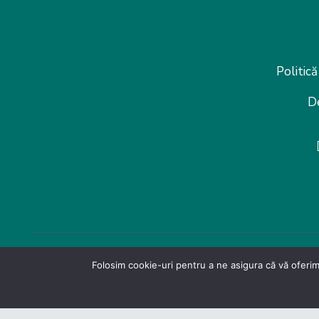
Politică
D
Folosim cookie-uri pentru a ne asigura că vă oferim
© Federatia Patronate