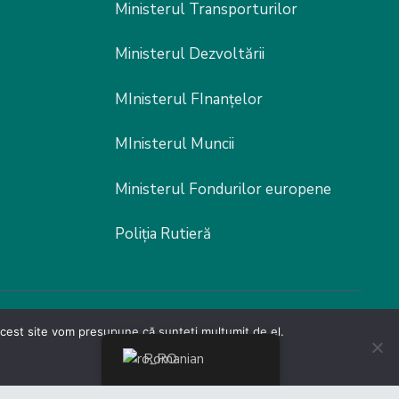
Ministerul Transporturilor
Ministerul Dezvoltării
MInisterul FInanțelor
MInisterul Muncii
Ministerul Fondurilor europene
Poliția Rutieră
 acest site vom presupune că sunteți mulțumit de el.
er by
Malcom Edwards
Romanian