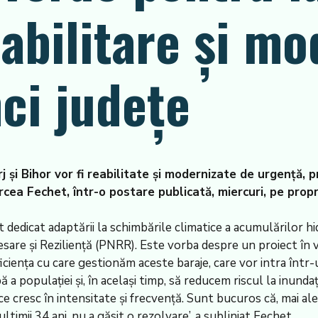
abilitare și mo
nci județe
j și Bihor vor fi reabilitate și modernizate de urgență, 
ircea Fechet, într-o postare publicată, miercuri, pe pro
dedicat adaptării la schimbările climatice a acumulărilor h
are și Reziliență (PNRR). Este vorba despre un proiect în va
ficiența cu care gestionăm aceste baraje, care vor intra într
 populației și, în același timp, să reducem riscul la inundații,
resc în intensitate și frecvență. Sunt bucuros că, mai ales 
ltimii 34 ani, nu a găsit o rezolvare’, a subliniat Fechet.