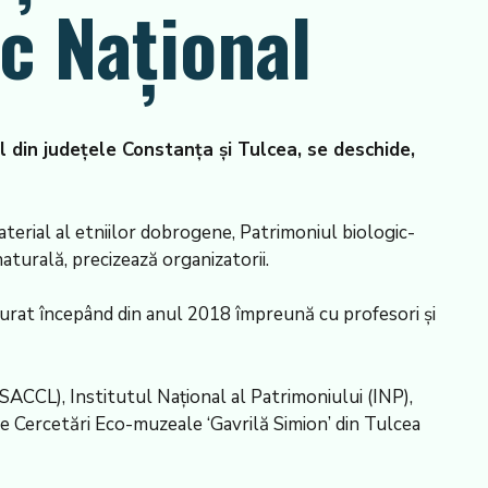
c Național
al din județele Constanța și Tulcea, se deschide,
aterial al etniilor dobrogene, Patrimoniul biologic-
aturală, precizează organizatorii.
ășurat începând din anul 2018 împreună cu profesori și
(ISACCL), Institutul Național al Patrimoniului (INP),
de Cercetări Eco-muzeale ‘Gavrilă Simion’ din Tulcea