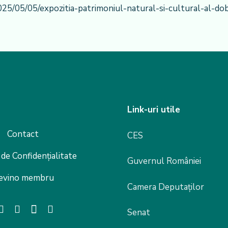
2025/05/05/expozitia-patrimoniul-natural-si-cultural-al
Link-uri utile
Contact
CES
 de Confidențialitate
Guvernul României
evino membru
Camera Deputaților
Senat