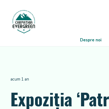
Despre noi
acum 1 an
Expoziția ‘Pat