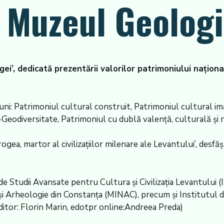
a Muzeul Geologi
gei’, dedicată prezentării valorilor patrimoniului națion
iuni: Patrimoniul cultural construit, Patrimoniul cultural im
-Geodiversitate, Patrimoniul cu dublă valență, culturală și n
gea, martor al civilizațiilor milenare ale Levantului’, desf
l de Studii Avansate pentru Cultura și Civilizația Levantului 
 și Arheologie din Constanța (MINAC), precum și Institutul 
tor: Florin Marin, edotpr online:Andreea Preda)