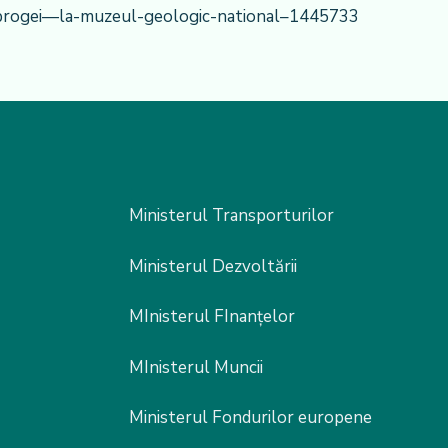
-dobrogei—la-muzeul-geologic-national–1445733
Ministerul Transporturilor
Ministerul Dezvoltării
MInisterul FInanțelor
MInisterul Muncii
Ministerul Fondurilor europene