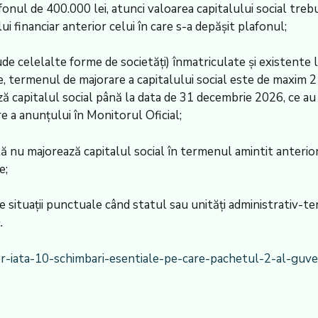
fonul de 400.000 lei, atunci valoarea capitalului social treb
lui financiar anterior celui în care s-a depășit plafonul;
e celelalte forme de societăți) înmatriculate și existente la
, termenul de majorare a capitalului social este de maxim 2 a
ză capitalul social până la data de 31 decembrie 2026, ce au
e a anunțului în Monitorul Oficial;
ă nu majorează capitalul social în termenul amintit anterior,
e;
le situații punctuale când statul sau unități administrativ-ter
.
r-iata-10-schimbari-esentiale-pe-care-pachetul-2-al-guve