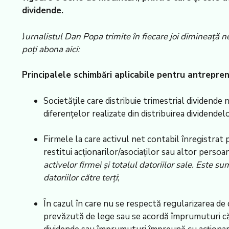
dividende.
J
urnalistul Dan Popa trimite în fiecare joi dimineață 
poți abona aici:
Principalele schimbări aplicabile pentru antrepren
Societățile care distribuie trimestrial dividende
diferențelor realizate din distribuirea dividendelo
Firmele la care activul net contabil înregistrat 
restitui acționarilor/asociaților sau altor persoa
activelor firmei și totalul datoriilor sale.​ Este s
datoriilor către terți
;
În cazul în care nu se respectă regularizarea de 
prevăzută de lege sau se acordă împrumuturi către