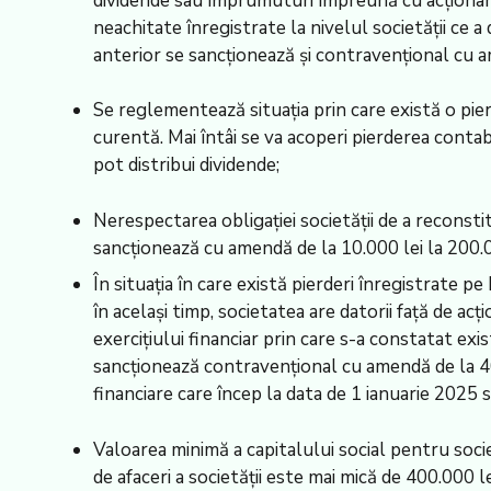
dividende sau împrumuturi împreună cu acționarii/
neachitate înregistrate la nivelul societății ce 
anterior se sancționează și contravențional cu am
Se reglementează situația prin care există o pier
curentă. Mai întâi se va acoperi pierderea contabi
pot distribui dividende;
Nerespectarea obligației societății de a reconsti
sancționează cu amendă de la 10.000 lei la 200.0
În situația în care există pierderi înregistrate pe
în același timp, societatea are datorii față de ac
exercițiului financiar prin care s-a constatat ex
sancționează contravențional cu amendă de la 40.
financiare care încep la data de 1 ianuarie 2025 s
Valoarea minimă a capitalului social pentru socie
de afaceri a societății este mai mică de 400.000 lei