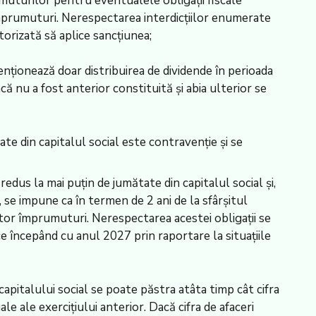
umuturilor pentru eventualele obligații fiscale
t împrumuturi. Nerespectarea interdicțiilor enumerate
torizată să aplice sancțiunea;
tenționează doar distribuirea de dividende în perioada
că nu a fost anterior constituită și abia ulterior se
ate din capitalul social este contravenție și se
 redus la mai puțin de jumătate din capitalul social și,
, se impune ca în termen de 2 ani de la sfârșitul
estor împrumuturi. Nerespectarea acestei obligații se
e începând cu anul 2027 prin raportare la situațiile
capitalului social se poate păstra atâta timp cât cifra
uale ale exercițiului anterior. Dacă cifra de afaceri