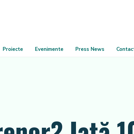
Proiecte
Evenimente
Press News
Contac
renor? Iată 