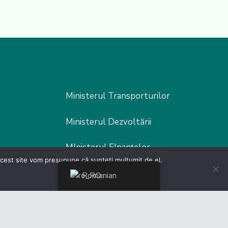
Ministerul Transporturilor
Ministerul Dezvoltării
MInisterul FInanțelor
 acest site vom presupune că sunteți mulțumit de el.
MInisterul Muncii
Romanian
Ministerul Fondurilor europene
Poliția Rutieră