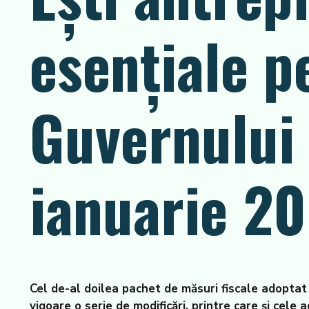
esențiale p
Guvernului 
ianuarie 2
Cel de-al doilea pachet de măsuri fiscale adoptat d
vigoare o serie de modificări, printre care și cele 