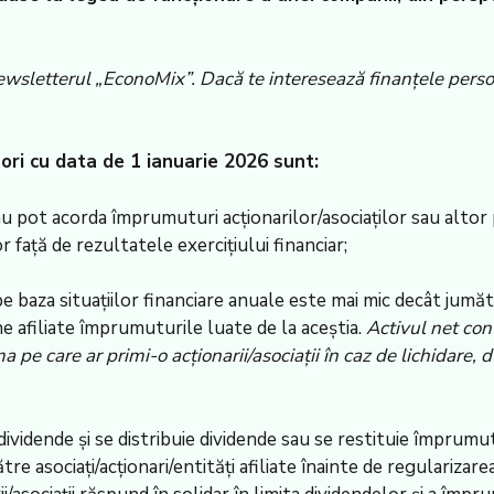
newsletterul „EconoMix”. Dacă te interesează finanțele perso
ori cu data de 1 ianuarie 2026 sunt:
 nu pot acorda împrumuturi acționarilor/asociaților sau alto
r față de rezultatele exercițiului financiar;
pe baza situațiilor financiare anuale este mai mic decât jumăt
ne afiliate împrumuturile luate de la aceștia.
Activul net con
uma pe care ar primi-o acționarii/asociații în caz de lichidare,
dividende și se distribuie dividende sau se restituie împrumu
 asociați/acționari/entități afiliate înainte de regularizare