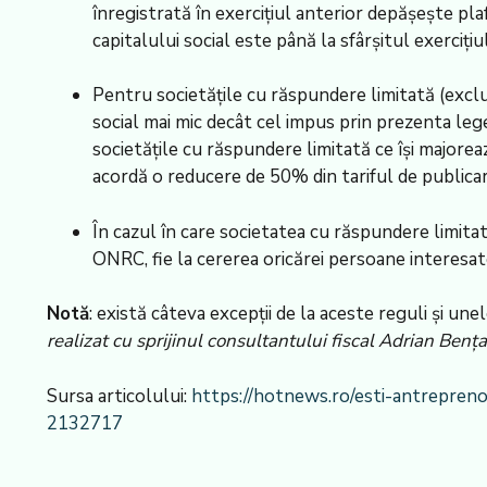
înregistrată în exercițiul anterior depășește pla
capitalului social este până la sfârșitul exercițiu
Pentru societățile cu răspundere limitată (exclud
social mai mic decât cel impus prin prezenta lege
societățile cu răspundere limitată ce își majorea
acordă o reducere de 50% din tariful de publicar
În cazul în care societatea cu răspundere limitat
ONRC, fie la cererea oricărei persoane interesat
Notă
: există câteva excepții de la aceste reguli și une
realizat cu sprijinul consultantului fiscal Adrian Bența
Sursa articolului:
https://hotnews.ro/esti-antrepreno
2132717