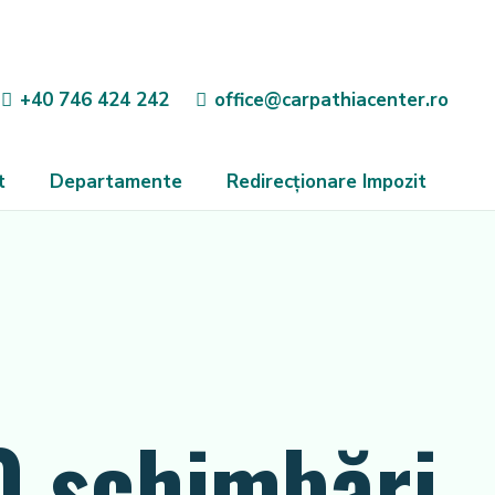
+40 746 424 242
office@carpathiacenter.ro
t
Departamente
Redirecționare Impozit
10 schimbări