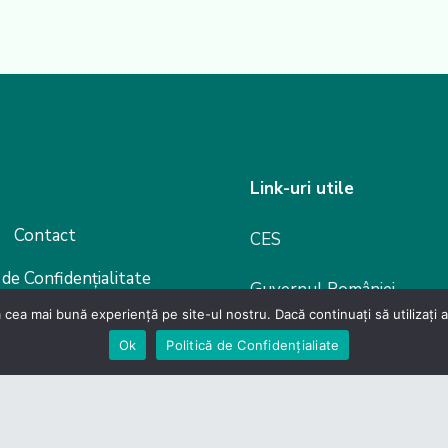
Link-uri utile
Contact
CES
 de Confidențialitate
Guvernul României
 cea mai bună experiență pe site-ul nostru. Dacă continuați să utilizați
evino membru
Camera Deputaților
Ok
Politică de Confidențialiate
Senat
Legislație