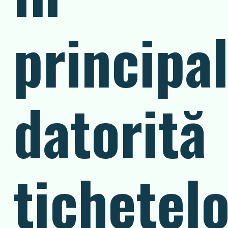
principa
datorită
tichetel