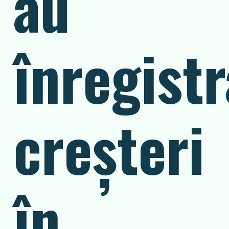
au
înregistr
creșteri
în