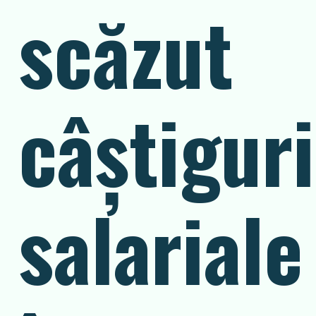
scăzut
câștiguri
salariale