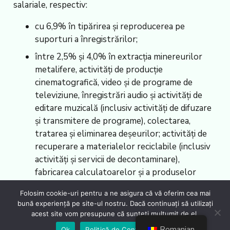
salariale, respectiv:
cu 6,9% în tipărirea şi reproducerea pe
suporturi a înregistrărilor;
între 2,5% și 4,0% în extracţia minereurilor
metalifere, activităţi de producție
cinematografică, video şi de programe de
televiziune, înregistrări audio şi activităţi de
editare muzicală (inclusiv activităţi de difuzare
şi transmitere de programe), colectarea,
tratarea şi eliminarea deşeurilor; activităţi de
recuperare a materialelor reciclabile (inclusiv
activităţi şi servicii de decontaminare),
fabricarea calculatoarelor şi a produselor
electronice şi optice, tăbăcirea şi finisarea
Folosim cookie-uri pentru a ne asigura că vă oferim cea mai
pieilor (inclusiv fabricarea articolelor de voiaj şi
bună experiență pe site-ul nostru. Dacă continuați să utilizați
marochinărie, harnașamentelor şi
acest site vom presupune că sunteți mulțumit de el.
încălțămintei; prepararea şi vopsirea
Romanian
Ok
Politică de Confidențialiate