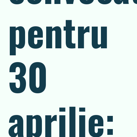
pentru
30
aprilie: