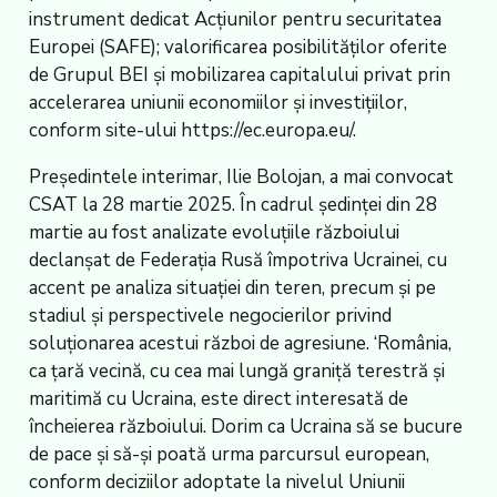
instrument dedicat Acțiunilor pentru securitatea
Europei (SAFE); valorificarea posibilităților oferite
de Grupul BEI și mobilizarea capitalului privat prin
accelerarea uniunii economiilor și investițiilor,
conform site-ului https://ec.europa.eu/.
Președintele interimar, Ilie Bolojan, a mai convocat
CSAT la 28 martie 2025. În cadrul ședinței din 28
martie au fost analizate evoluțiile războiului
declanșat de Federația Rusă împotriva Ucrainei, cu
accent pe analiza situației din teren, precum și pe
stadiul și perspectivele negocierilor privind
soluționarea acestui război de agresiune. ‘România,
ca țară vecină, cu cea mai lungă graniță terestră și
maritimă cu Ucraina, este direct interesată de
încheierea războiului. Dorim ca Ucraina să se bucure
de pace și să-și poată urma parcursul european,
conform deciziilor adoptate la nivelul Uniunii