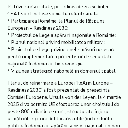
Potrivit sursei citate, pe ordinea de zi a ședinței
CSAT sunt incluse subiecte referitoare la:
* Participarea României la Planul de Răspuns
European – Readiness 2030;
* Proiectul de Lege a apărării naționale a României;
* Planul național privind mobilitatea militară;
* Proiectul de Lege privind unele măsuri necesare
pentru implementarea proiectelor de securitate
națională în domeniul hidroenergiei;
* Viziunea strategică națională în domeniul spațial.
Planul de reînarmare a Europei ‘ReArm Europe –
Readiness 2030’ a fost prezentat de președinta
Comisiei Europene, Ursula von der Leyen, la 4 martie
2025 și va permite UE efectuarea unor cheltuieli de
peste 800 miliarde de euro, structurate în jurul
următorilor piloni: deblocarea utilizării fondurilor
publice în domeniul apărării la nivel național; un nou