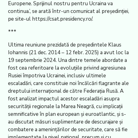
Europene. Sprijinul nostru pentru Ucraina va
continua.’, se arată într-un comunicat al președinției,
pe site-ul https://csat.presidency.ro/.
***
Ultima reuniune prezidată de președintele Klaus
Iohannis (21 dec. 2014 – 12 febr. 2025) a avut loc la
19 septembrie 2024. Una dintre temele abordate a
fost cea referitoare la evoluțiile privind agresiunea
Rusiei împotriva Ucrainei, inclusiv ultimele
escaladări, care constituie noi încălcări flagrante ale
dreptului internațional de către Federația Rusă. A
fost analizat impactul acestor escaladări asupra
securității regionale la Marea Neagră, cu implicații
semnificative în plan european și euroatlantic, și s-
au discutat măsuri suplimentare de descurajare și
combatere a amenințărilor de securitate, care să fie
implementate la nivel național, precum și cu