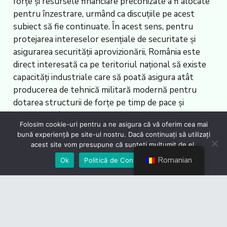
forțe și resursele financiare preconizate a fi alocate
pentru înzestrare, urmând ca discuțiile pe acest
subiect să fie continuate. În acest sens, pentru
protejarea intereselor esențiale de securitate și
asigurarea securității aprovizionării, România este
direct interesată ca pe teritoriul național să existe
capacități industriale care să poată asigura atât
producerea de tehnică militară modernă pentru
dotarea structurii de forțe pe timp de pace și
menținerea în stare operațională a echipamentelor
Folosim cookie-uri pentru a ne asigura că vă oferim cea mai
achiziționate, cât și fabricarea și dezvoltarea de noi
bună experiență pe site-ul nostru. Dacă continuați să utilizați
echipamente care să contribuie la multiplicarea
acest site vom presupune că sunteți mulțumit de el.
capabilităților militare în situații de criză sau război,
Romanian
Ok
Politică de Confidențialiate
se mai arată pe site-ul https://csat.presidency.ro/.
În timpul celui de-al doilea mandat al președintelui
Klaus Iohannis (2019-2025), CSAT a fost convocat,
conform sursei menționate, de aproximativ 17 ori.