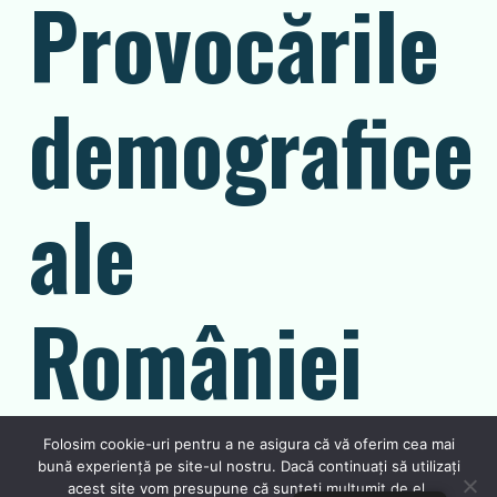
Provocările
demografice
ale
României
Folosim cookie-uri pentru a ne asigura că vă oferim cea mai
bună experiență pe site-ul nostru. Dacă continuați să utilizați
Contextul demografic românesc adaugă o
acest site vom presupune că sunteți mulțumit de el.