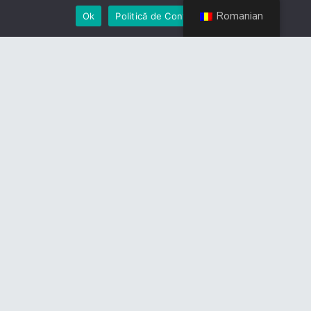
dimensiune unică acestei crize. România se numără
Romanian
Ok
Politică de Confidențialiate
printre țările europene cu cel mai accentuat declin
demografic proiectat, pierzând aproximativ 1 milion
de locuitori la fiecare deceniu.
În contrast, Irlanda și Suedia anticipează o creștere
demografică de peste 10% în următoarele două
decenii, ceea ce va intensifica presiunea pe piețele
lor imobiliare.
Ritmul
construcțiilo