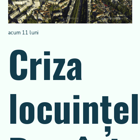
acum 11 luni
Criza
locuințel