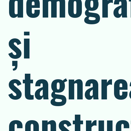
demogra
și
stagnare
construcț