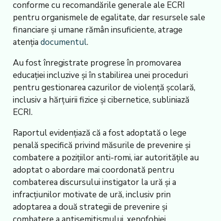
conforme cu recomandările generale ale ECRI
pentru organismele de egalitate, dar resursele sale
financiare și umane rămân insuficiente, atrage
atenția
documentul
.
Au fost înregistrate progrese în promovarea
educației incluzive și în stabilirea unei proceduri
pentru gestionarea cazurilor de violență școlară,
inclusiv a hărțuirii fizice și cibernetice, subliniază
ECRI.
Raportul evidențiază că a fost adoptată o lege
penală specifică privind măsurile de prevenire și
combatere a pozițiilor anti-romi, iar autoritățile au
adoptat o abordare mai coordonată pentru
combaterea discursului instigator la ură și a
infracțiunilor motivate de ură, inclusiv prin
adoptarea a două strategii de prevenire și
combatere a antisemitismului, xenofobiei,