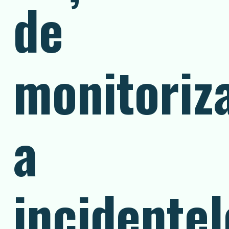
de
monitoriz
a
incidentel