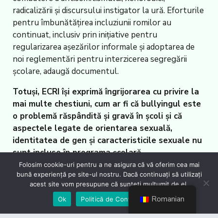
radicalizării și discursului instigator la ură. Eforturile
pentru îmbunătățirea incluziunii romilor au
continuat, inclusiv prin inițiative pentru
regularizarea așezărilor informale și adoptarea de
noi reglementări pentru interzicerea segregării
școlare, adaugă documentul.
Totuși, ECRI își exprimă îngrijorarea cu privire la
mai multe chestiuni, cum ar fi că bullyingul este
o problemă răspândită și gravă în școli și că
aspectele legate de orientarea sexuală,
identitatea de gen și caracteristicile sexuale nu
sunt incluse în programa școlară.
Folosim cookie-uri pentru a ne asigura că vă oferim cea mai
De asemenea, raportul atrage atenția că
bună experiență pe site-ul nostru. Dacă continuați să utilizați
discriminarea împotriva persoanelor LGTBI persistă,
acest site vom presupune că sunteți mulțumit de el.
dar și că cuplurile de același sex încă nu beneficiază
Romanian
Ok
Politică de Confidențialiate
de nicio recunoaștere legală. Cadrul legal nu