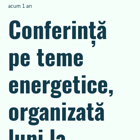
acum 1 an
Conferință
pe teme
energetice,
organizată
luni la