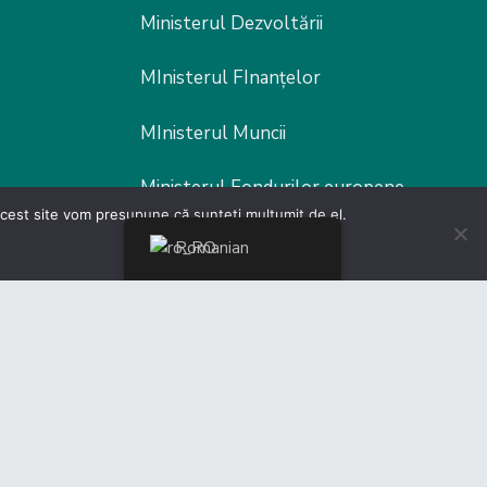
Ministerul Dezvoltării
MInisterul FInanțelor
MInisterul Muncii
Ministerul Fondurilor europene
 acest site vom presupune că sunteți mulțumit de el.
Poliția Rutieră
Romanian
er by
Malcom Edwards