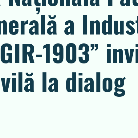
erală a Indust
GIR-1903” inv
vilă la dialog