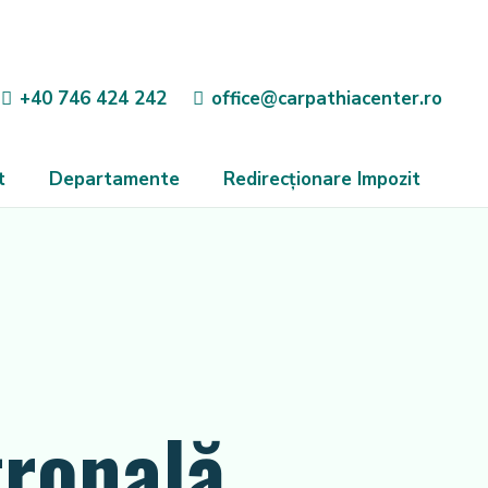
+40 746 424 242
office@carpathiacenter.ro
t
Departamente
Redirecționare Impozit
tronală