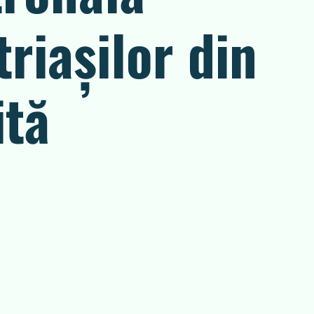
riașilor din
ită