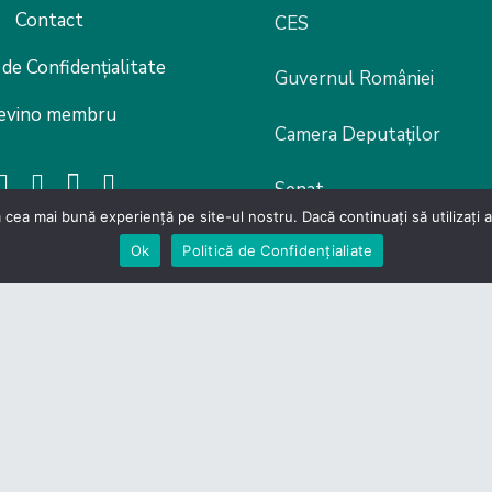
Contact
CES
 de Confidențialitate
Guvernul României
evino membru
Camera Deputaților
Senat
 cea mai bună experiență pe site-ul nostru. Dacă continuați să utilizați
Legislație
Ok
Politică de Confidențialiate
lor din Domeniul Productiei si Serviciilor – Carpathia Cent