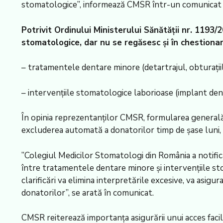
stomatologice”, informează CMSR într-un comunicat r
Potrivit Ordinului Ministerului Sănătății nr. 1193/20
stomatologice, dar nu se regăsesc și în chestiona
– tratamentele dentare minore (detartrajul, obturații
– intervențiile stomatologice laborioase (implant dent
În opinia reprezentanților CMSR, formularea generală
excluderea automată a donatorilor timp de șase luni, ind
”Colegiul Medicilor Stomatologi din România a notifica
între tratamentele dentare minore și intervențiile st
clarificări va elimina interpretările excesive, va asigur
donatorilor”, se arată în comunicat.
CMSR reiterează importanța asigurării unui acces facil