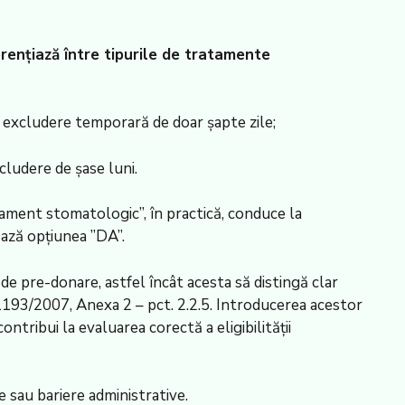
iferențiază între tipurile de tratamente
o excludere temporară de doar șapte zile;
cludere de șase luni.
ament stomatologic”, în practică, conduce la
fează opțiunea ”DA”.
de pre-donare, astfel încât acesta să distingă clar
1193/2007, Anexa 2 – pct. 2.2.5. Introducerea acestor
ontribui la evaluarea corectă a eligibilității
 sau bariere administrative.