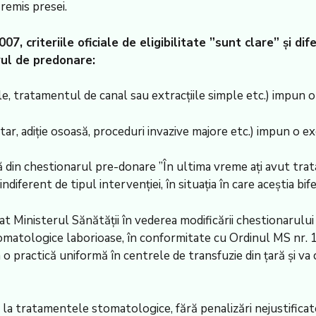
emis presei.
07, criteriile oficiale de eligibilitate ”sunt clare” și d
rul de predonare:
le, tratamentul de canal sau extracțiile simple etc.) impun 
ar, adiție osoasă, proceduri invazive majore etc.) impun o ex
 din chestionarul pre-donare ”În ultima vreme ați avut trat
iferent de tipul intervenției, în situația în care aceștia bi
t Ministerul Sănătății în vederea modificării chestionarului 
omatologice laborioase, în conformitate cu Ordinul MS nr. 
a o practică uniformă în centrele de transfuzie din țară și va c
 la tratamentele stomatologice, fără penalizări nejustificate