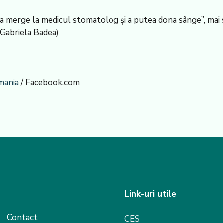
re a merge la medicul stomatolog și a putea dona sânge”, ma
: Gabriela Badea)
mania
/ Facebook.com
Link-uri utile
Contact
CES