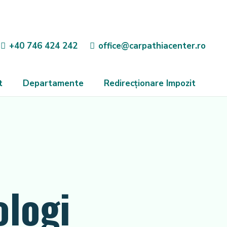
+40 746 424 242
office@carpathiacenter.ro
t
Departamente
Redirecționare Impozit
ologi