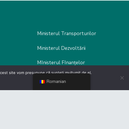
Ministerul Transporturilor
Ministerul Dezvoltării
MInisterul FInanțelor
 acest site vom presupune că sunteți mulțumit de el.
MInisterul Muncii
Romanian
Ministerul Fondurilor europene
Poliția Rutieră