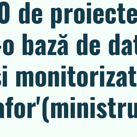
0 de proiect
-o bază de da
și monitoriza
for'(ministr