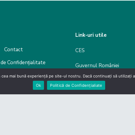
Link-uri utile
Contact
CES
 de Confidențialitate
Guvernul României
evino membru
 cea mai bună experiență pe site-ul nostru. Dacă continuați să utilizați
Camera Deputaților
Ok
Politică de Confidențialiate
Senat
Legislație