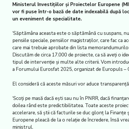
Ministerul Investițiilor și Proiectelor Europene (
vor fi puse într-o bază de date indexabilă după loc
un eveniment de specialitate.
‘Săptămâna aceasta este o săptămână cu suspans, nu 
pensiile speciale, pensiilor magistraților, care fac ca
care mai trebuie aprobate din lista memorandumurilor 
Discutăm de circa 17.000 de proiecte, ca să aveți o ide
tipul de intervenție și multe alte criterii. Vom introd
a Forumului Eurosfat 2025, organizat de Europuls – C
El consideră că aceste măsuri vor aduce transparență ș
‘Scoți pe masă dacă ești sau nu în PNRR, dacă finanțar
doilea rând este predictibilitatea. Toate aceste proiec
accelerare, să știi că facturile se duc glonț la Finanț
Europene pleacă de la o relație de încredere, însă vrea
ministrul.