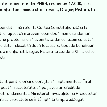
toate proiectele din PNRR, respectiv 17.000, care
nunțat luni ministrul de resort, Dragoș Pîslaru, la
ndat – mă refer la Curtea Constituțională și la
și pentru faptul că mai avem doar două memorandumuri
ne problema: o să avem lista, dar ce facem cu lista?
e date indexabilă după localizare, tipul de beneficiar,
, a menționat Dragoș Pîslaru, la cea de-a XIII-a ediție
ti.
ortant pentru oricine dorește să implementeze. În al
 poată fi accelerate, să poți avea un credit de
lut fundamental, Ministerul Investițiilor și Proiectelor
ura ca proiectele se întâmplă la timp’, a adăugat