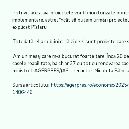
Potrivit acestuia, proiectele vor fi monitorizate prin
implementare, astfel încât să putem urmări proiectele î
explicat Pîslaru.
Totodată, el a subliniat că zi de zi sunt proiecte care 
‘Am un mesaj care m-a bucurat foarte tare. Încă 20 de 
casele reabilitate, ba chiar 37 cu tot cu renovarea cas
ministrul. AGERPRES/(AS – redactor: Nicoleta Bănciul
Sursa articolului:
https://agerpres.ro/economic/2025/
1486446