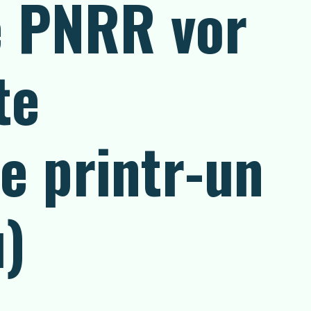
e PNRR vor
te
te printr-un
u)