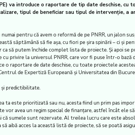
MIPE) va introduce o raportare de tip date deschise, cu 
alizare, tipul de beneficiar sau tipul de intervenție, a a
numai pentru că avem o reformă de pe PNRR, un jalon suspe
 această săptămână să fie așa, cu fiori pe șira spinării – ci 
ca să putem închide complet lista de proiecte. Și apoi se pu
e cu privire la universul PNRR, care vor fi puse într-o bază d
uce o raportare de date deschise, cu toate proiectele acestea’
entrul de Expertiză Europeană și Universitatea din Bucureș
i predictibilitate.
ea ta este prioritizată sau nu, acesta fiind un prim pas imp
te vor avea un regim special de finanțare, astfel încât ele să
e și că sumele sunt rezervate. Al treilea lucru care este abso
 să aibă acces la această listă de proiecte, să se poată asig