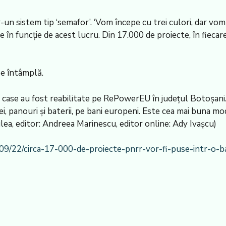
tr-un sistem tip ‘semafor’. ‘Vom începe cu trei culori, dar v
n funcție de acest lucru. Din 17.000 de proiecte, în fiecare
se întâmplă.
case au fost reabilitate pe RePowerEU în județul Botoșani. 
ei, panouri și baterii, pe bani europeni. Este cea mai buna mo
ea, editor: Andreea Marinescu, editor online: Ady Ivaşcu)
09/22/circa-17-000-de-proiecte-pnrr-vor-fi-puse-intr-o-ba