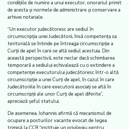
condiţiile de numire a unui executor, onorariul primit
de acesta şi normele de administrare şi conservare a
arhivei notariale.
“Un executor judecătoresc are sediul în
circumscripţia unei Judecătorii, însă competenţa sa
teritorială se întinde pe întreaga circumscripţie a
Curţii de apel în care se află sediul acestuia. Din
această perspectivă, este neclar dacă schimbarea
temporară a sediului echivalează cu o extindere a
competenţei executorului judecătoresc într-o altă
circumscripţie a unei Curţi de apel, în cazul în care
Judecătoriile în care executorii asociaţi se află în
circumscripţii ale unor Curţi de apel diferite”,
apreciază şeful statului.
De asemenea, Iohannis afirmă că mecanismul de
ocupare a posturilor vacante evocat de legea
trimisă la CCR “instituie un privilegiu pentru