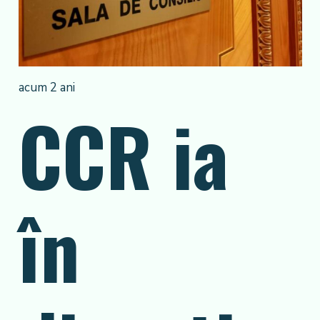
acum 2 ani
CCR ia
în