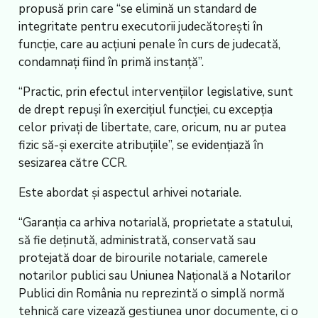
propusă prin care “se elimină un standard de
integritate pentru executorii judecătoreşti în
funcţie, care au acţiuni penale în curs de judecată,
condamnaţi fiind în primă instanţă”.
“Practic, prin efectul intervenţiilor legislative, sunt
de drept repuşi în exerciţiul funcţiei, cu excepţia
celor privaţi de libertate, care, oricum, nu ar putea
fizic să-şi exercite atribuţiile”, se evidenţiază în
sesizarea către CCR.
Este abordat şi aspectul arhivei notariale.
“Garanţia ca arhiva notarială, proprietate a statului,
să fie deţinută, administrată, conservată sau
protejată doar de birourile notariale, camerele
notarilor publici sau Uniunea Naţională a Notarilor
Publici din România nu reprezintă o simplă normă
tehnică care vizează gestiunea unor documente, ci o