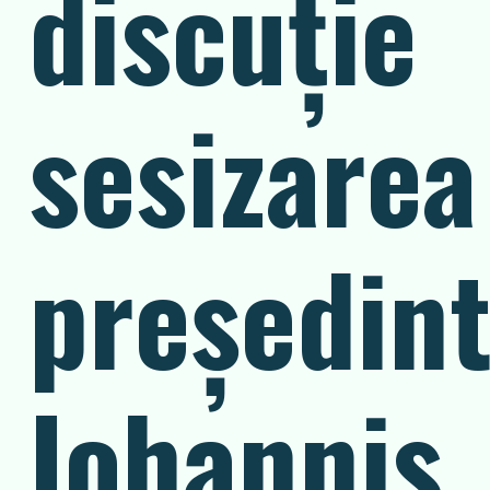
discuţie
sesizarea
preşedint
Iohannis