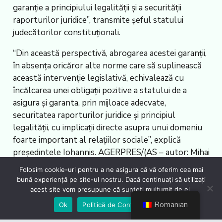
garanţie a principiului legalităţii şi a securităţii
raporturilor juridice”, transmite şeful statului
judecătorilor constituţionali.
“Din această perspectivă, abrogarea acestei garanţii,
în absenţa oricăror alte norme care să suplinească
această intervenţie legislativă, echivalează cu
încălcarea unei obligaţii pozitive a statului de a
asigura şi garanta, prin mijloace adecvate,
securitatea raporturilor juridice şi principiul
legalităţii, cu implicaţii directe asupra unui domeniu
foarte important al relaţiilor sociale”, explică
preşedintele Iohannis. AGERPRES/(AS – autor: Mihai
Stoica, editor: Florin Marin, editor online: Alexandru
Folosim cookie-uri pentru a ne asigura că vă oferim cea mai
Cojocaru)
bună experiență pe site-ul nostru. Dacă continuați să utilizați
acest site vom presupune că sunteți mulțumit de el.
Sursa:
Romanian
Ok
Politică de Confidențialiate
https://www.agerpres.ro/justitie/2024/09/17/ccr-ia-