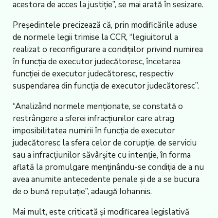
acestora de acces la justiţie”, se mai arată în sesizare.
Preşedintele precizează că, prin modificările aduse
de normele legii trimise la CCR, “legiuitorul a
realizat o reconfigurare a condiţiilor privind numirea
în funcţia de executor judecătoresc, încetarea
funcţiei de executor judecătoresc, respectiv
suspendarea din funcţia de executor judecătoresc”.
“Analizând normele menţionate, se constată o
restrângere a sferei infracţiunilor care atrag
imposibilitatea numirii în funcţia de executor
judecătoresc la sfera celor de corupţie, de serviciu
sau a infracţiunilor săvârşite cu intenţie, în forma
aflată la promulgare menţinându-se condiţia de a nu
avea anumite antecedente penale şi de a se bucura
de o bună reputaţie”, adaugă Iohannis.
Mai mult, este criticată şi modificarea legislativă