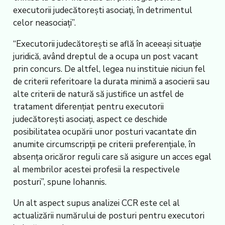
executorii judecătoreşti asociaţi, în detrimentul
celor neasociaţi”.
“Executorii judecătoreşti se află în aceeaşi situaţie
juridică, având dreptul de a ocupa un post vacant
prin concurs. De altfel, legea nu instituie niciun fel
de criterii referitoare la durata minimă a asocierii sau
alte criterii de natură să justifice un astfel de
tratament diferenţiat pentru executorii
judecătoreşti asociaţi, aspect ce deschide
posibilitatea ocupării unor posturi vacantate din
anumite circumscripţii pe criterii preferenţiale, în
absenţa oricăror reguli care să asigure un acces egal
al membrilor acestei profesii la respectivele
posturi”, spune Iohannis.
Un alt aspect supus analizei CCR este cel al
actualizării numărului de posturi pentru executori