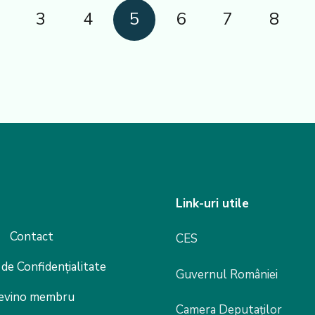
3
4
5
6
7
8
Link-uri utile
Contact
CES
 de Confidențialitate
Guvernul României
evino membru
Camera Deputaților