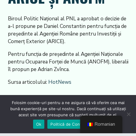
Biroul Politic Național al PNL a aprobat o decizie de
a-l propune pe Daniel Constantin pentru funcția de
președinte al Agenției Române pentru Investiții și
Comerț Exterior (ARICE).
Pentru funcția de președinte al Agenției Naționale
pentru Ocuparea Forței de Muncă (ANOFM), liberalii
îl propun pe Adrian Zvînca.
Sursa articolului:
HotNews
Folosim cookie-uri pentru a ne asigura că vă oferim cea mai
bună experiență pe site-ul nostru. Dacă continuați să utilizați
acest site vom presupune că sunteți mulțumit de el.
Romanian
Ok
Politică de Confidențialiate