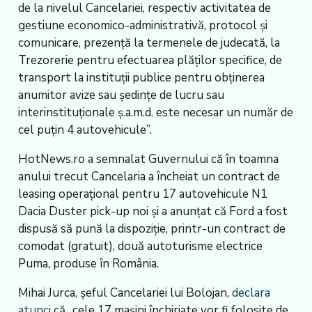
de la nivelul Cancelariei, respectiv activitatea de
gestiune economico-administrativă, protocol și
comunicare, prezență la termenele de judecată, la
Trezorerie pentru efectuarea plăților specifice, de
transport la instituții publice pentru obținerea
anumitor avize sau ședințe de lucru sau
interinstituționale ș.a.m.d. este necesar un număr de
cel puțin 4 autovehicule”.
HotNews.ro a semnalat Guvernului că în toamna
anului trecut Cancelaria a încheiat un contract de
leasing operațional pentru 17 autovehicule N1
Dacia Duster pick-up noi și a anunțat că Ford a fost
dispusă să pună la dispoziție, printr-un contract de
comodat (gratuit), două autoturisme electrice
Puma, produse în România.
Mihai Jurca, șeful Cancelariei lui Bolojan,
declara
atunci
că „cele 17 mașini închiriate vor fi folosite de