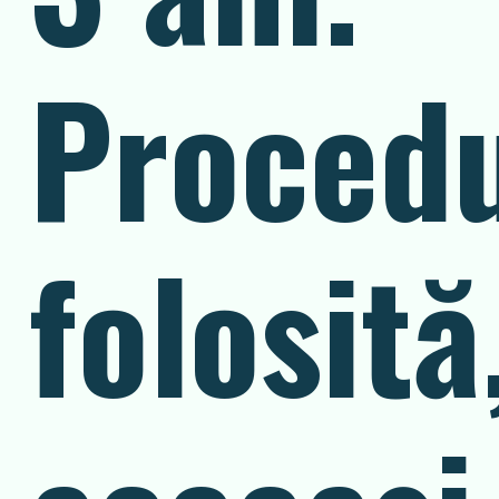
Proced
folosită