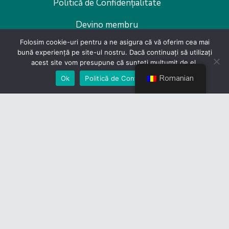
Politică de Confidențialitate
Devino membru
Folosim cookie-uri pentru a ne asigura că vă oferim cea mai
bună experiență pe site-ul nostru. Dacă continuați să utilizați
acest site vom presupune că sunteți mulțumit de el.
Romanian
Ok
Politică de Confidențialiate
Link-uri utile
CES
Guvernul României
Camera Deputaților
Senat
Legislație