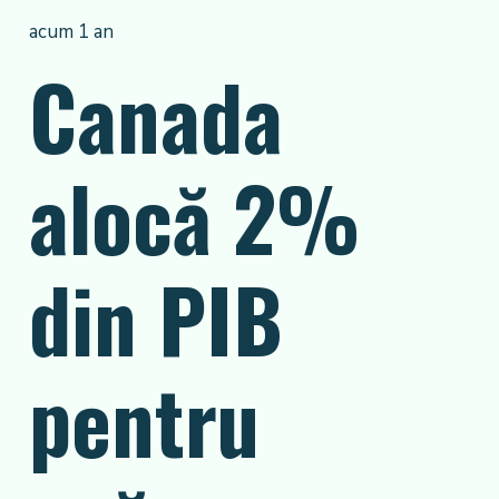
acum 1 an
Canada
alocă 2%
din PIB
pentru