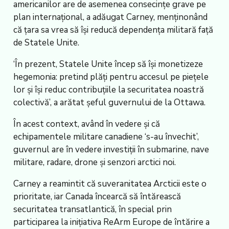
americanilor are de asemenea consecințe grave pe
plan internațional, a adăugat Carney, menținonând
că țara sa vrea să își reducă dependența militară față
de Statele Unite.
‘În prezent, Statele Unite încep să își monetizeze
hegemonia: pretind plăți pentru accesul pe piețele
lor și își reduc contribuțiile la securitatea noastră
colectivă’, a arătat șeful guvernului de la Ottawa.
În acest context, având în vedere și că
echipamentele militare canadiene ‘s-au învechit’,
guvernul are în vedere investiții în submarine, nave
militare, radare, drone și senzori arctici noi.
Carney a reamintit că suveranitatea Arcticii este o
prioritate, iar Canada încearcă să întărească
securitatea transatlantică, în special prin
participarea la inițiativa ReArm Europe de întărire a