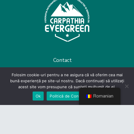
Contact
Politică de Confidențialitate
Folosim cookie-uri pentru a ne asigura că vă oferim cea mai
bună experiență pe site-ul nostru. Dacă continuați să utilizați
Devino membru
acest site vom presupune că sunteți mulțumit de el.
Romanian
Ok
Politică de Confidențialiate
Link-uri utile