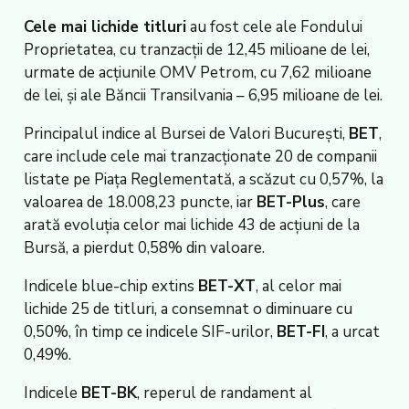
Cele mai lichide titluri
au fost cele ale Fondului
Proprietatea, cu tranzacţii de 12,45 milioane de lei,
urmate de acţiunile OMV Petrom, cu 7,62 milioane
de lei, şi ale Băncii Transilvania – 6,95 milioane de lei.
Principalul indice al Bursei de Valori Bucureşti,
BET
,
care include cele mai tranzacţionate 20 de companii
listate pe Piaţa Reglementată, a scăzut cu 0,57%, la
valoarea de 18.008,23 puncte, iar
BET-Plus
, care
arată evoluţia celor mai lichide 43 de acţiuni de la
Bursă, a pierdut 0,58% din valoare.
Indicele blue-chip extins
BET-XT
, al celor mai
lichide 25 de titluri, a consemnat o diminuare cu
0,50%, în timp ce indicele SIF-urilor,
BET-FI
, a urcat
0,49%.
Indicele
BET-BK
, reperul de randament al