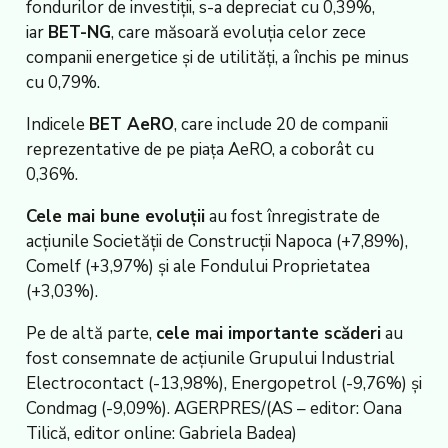
fondurilor de investiţii, s-a depreciat cu 0,39%,
iar
BET-NG
, care măsoară evoluţia celor zece
companii energetice şi de utilităţi, a închis pe minus
cu 0,79%.
Indicele
BET AeRO
, care include 20 de companii
reprezentative de pe piaţa AeRO, a coborât cu
0,36%.
Cele mai bune evoluţii
au fost înregistrate de
acţiunile Societăţii de Construcţii Napoca (+7,89%),
Comelf (+3,97%) şi ale Fondului Proprietatea
(+3,03%).
Pe de altă parte,
cele mai importante scăderi
au
fost consemnate de acţiunile Grupului Industrial
Electrocontact (-13,98%), Energopetrol (-9,76%) şi
Condmag (-9,09%). AGERPRES/(AS – editor: Oana
Tilică, editor online: Gabriela Badea)