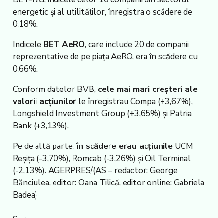
energetic și al utilităților, înregistra o scădere de
0,18%.
Indicele
BET AeRO
, care include 20 de companii
reprezentative de pe piața AeRO, era în scădere cu
0,66%.
Conform datelor BVB,
cele mai mari creșteri ale
valorii acțiunilor
le înregistrau Compa (+3,67%),
Longshield Investment Group (+3,65%) și Patria
Bank (+3,13%).
Pe de altă parte,
în scădere erau acțiunile
UCM
Reșița (-3,70%), Romcab (-3,26%) și Oil Terminal
(-2,13%). AGERPRES/(AS – redactor: George
Bănciulea, editor: Oana Tilică, editor online: Gabriela
Badea)