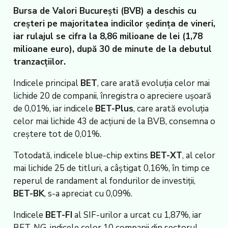
Bursa de Valori București (BVB) a deschis cu
creșteri pe majoritatea indicilor ședința de vineri,
iar rulajul se cifra la 8,86 milioane de lei (1,78
milioane euro), după 30 de minute de la debutul
tranzacțiilor.
Indicele principal
BET
, care arată evoluția celor mai
lichide 20 de companii, înregistra o apreciere ușoară
de 0,01%, iar indicele
BET-Plus
, care arată evoluția
celor mai lichide 43 de acțiuni de la BVB, consemna o
creștere tot de 0,01%.
Totodată, indicele blue-chip extins
BET-XT
, al celor
mai lichide 25 de titluri, a câștigat 0,16%, în timp ce
reperul de randament al fondurilor de investiții,
BET-BK
, s-a apreciat cu 0,09%.
Indicele
BET-FI
al SIF-urilor a urcat cu 1,87%, iar
BET-NG, indicele celor 10 companii din sectorul