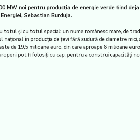
 MW noi pentru producția de energie verde fiind deja fi
 Energiei, Sebastian Burduja.
cu totul și cu totul special: un nume românesc mare, de trad
l național în producția de țevi fără sudură de diametre mici, 
 este de 19,5 milioane euro, din care aproape 6 milioane eu
peni pot fi folosiți cu cap, pentru a construi capacități noi 