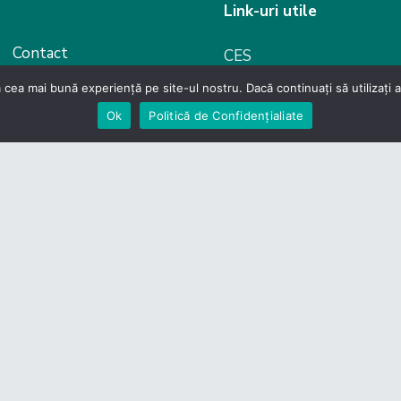
Link-uri utile
Contact
CES
 cea mai bună experiență pe site-ul nostru. Dacă continuați să utilizați
 de Confidențialitate
Guvernul României
Ok
Politică de Confidențialiate
evino membru
Camera Deputaților
Senat
Legislație
lor din Domeniul Productiei si Serviciilor – Carpathia Cent