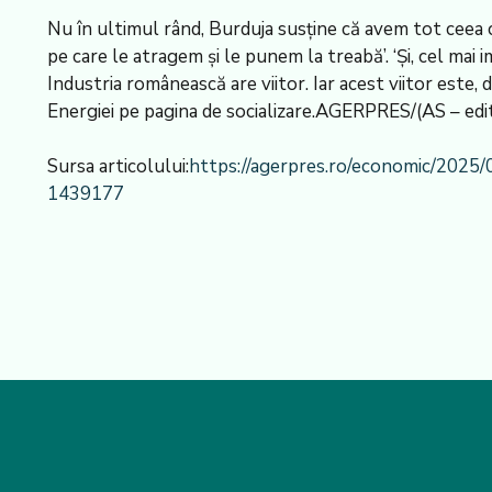
Nu în ultimul rând, Burduja susține că avem tot ceea c
pe care le atragem și le punem la treabă’. ‘Și, cel mai 
Industria românească are viitor. Iar acest viitor este, 
Energiei pe pagina de socializare.AGERPRES/(AS – edito
Sursa articolului:
https://agerpres.ro/economic/2025/
1439177