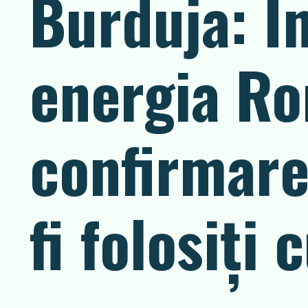
Burduja: Î
energia Ro
confirmare
fi folosiți 