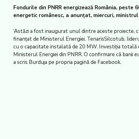
Fondurile din PNRR energizează România, peste 600
energetic românesc, a anunțat, miercuri, ministrul
‘Astăzi a fost inaugurat unul dintre aceste proiecte, 
finanțat de Ministerul Energiei. TenarisSilcotub, lideru
cu o capacitate instalată de 20 MW. Investiția totală
Ministerul Energiei din PNRR. O confirmare că banii euro
a scris Burduja pe propria pagină de Facebook.