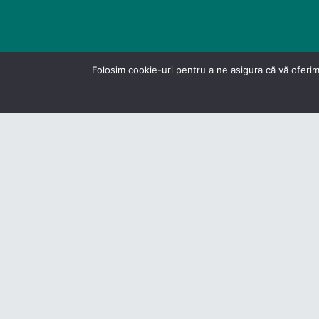
Folosim cookie-uri pentru a ne asigura că vă oferim
Politică
D
© Federatia Patronate