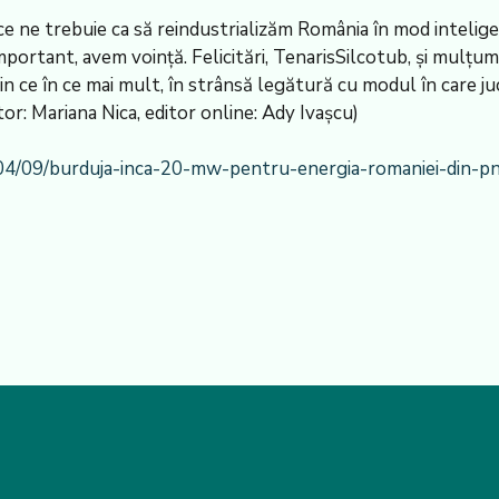
e ne trebuie ca să reindustrializăm România în mod inteligen
important, avem voință. Felicitări, TenarisSilcotub, și mulțum
din ce în ce mai mult, în strânsă legătură cu modul în care ju
r: Mariana Nica, editor online: Ady Ivaşcu)
04/09/burduja-inca-20-mw-pentru-energia-romaniei-din-pnr