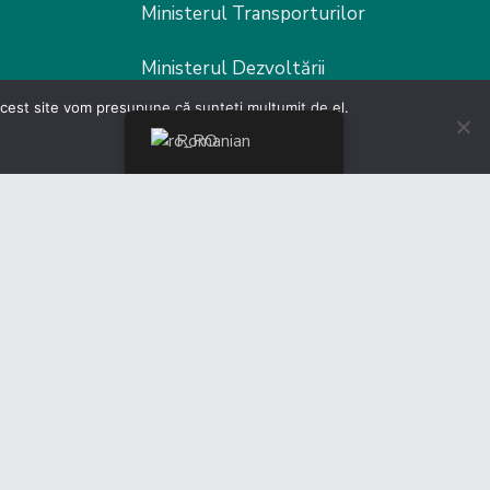
Ministerul Transporturilor
Ministerul Dezvoltării
 acest site vom presupune că sunteți mulțumit de el.
MInisterul FInanțelor
Romanian
MInisterul Muncii
Ministerul Fondurilor europene
Poliția Rutieră
er by
Malcom Edwards