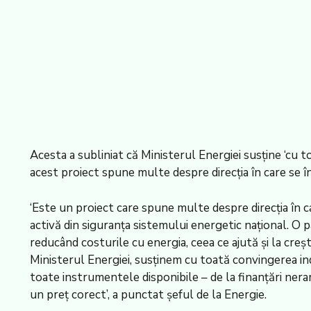
Acesta a subliniat că Ministerul Energiei susține ‘cu t
acest proiect spune multe despre direcția în care se 
‘Este un proiect care spune multe despre direcția în
activă din siguranța sistemului energetic național. O 
reducând costurile cu energia, ceea ce ajută și la creșt
Ministerul Energiei, susținem cu toată convingerea ind
toate instrumentele disponibile – de la finanțări nera
un preț corect’, a punctat șeful de la Energie.