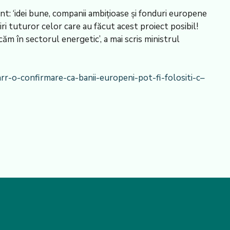
t: ‘idei bune, companii ambițioase și fonduri europene
iri tuturor celor care au făcut acest proiect posibil!
căm în sectorul energetic’, a mai scris ministrul
r-o-confirmare-ca-banii-europeni-pot-fi-folositi-c–