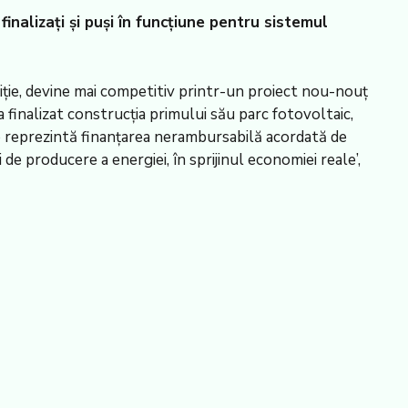
nalizați și puși în funcțiune pentru sistemul
iție, devine mai competitiv printr-un proiect nou-nouț
a finalizat construcția primului său parc fotovoltaic,
ro reprezintă finanțarea nerambursabilă acordată de
de producere a energiei, în sprijinul economiei reale’,