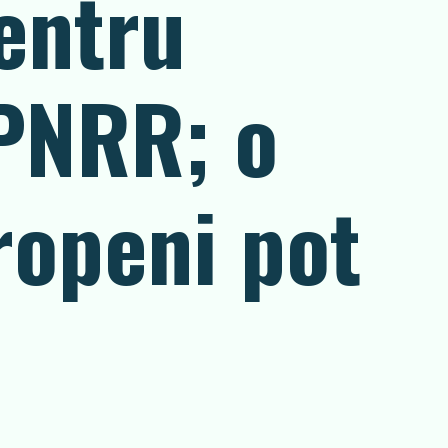
entru
 PNRR; o
ropeni pot