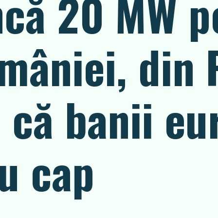
ncă 20 MW p
mâniei, din
 că banii eu
cu cap