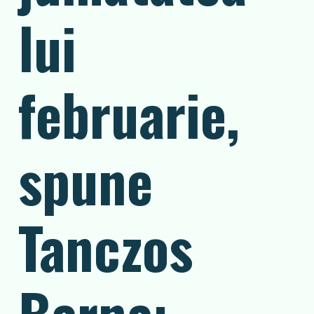
lui
februarie,
spune
Tanczos
Barna: