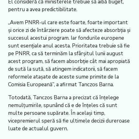
El consideră că ministerele trebuie să aibă buget,
pentru a avea predictibilitate.
„Avem PNRR-ul care este foarte, foarte important
şi orice zi de întârziere poate să afecteze absorbţia şi
succesul acestui program. Iar fondurile europene
sunt esenţiale anul acesta. Prioritatea trebuie să fie
pe PNRR, ca să terminăm la sfârşitul lunii august
acest program, să facem absorbţie cât mai apropiată
de sută la sută, să atingem indicatorii, să facem
reformele ataşate de aceste sume primite de la
Comisia Europeană”, a afirmat Tanczos Barna.
Totodată, Tanczos Barna a precizat că înţelege
nemulţumirile, spunând că e de înţeles că sunt
multe persoane supărate. În acelaşi timp,
vicepremierul speră să fie ultimele decizii dureroase
luate de actualul guvern.