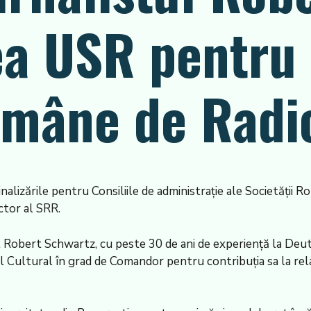
ea USR pentru
omâne de Radi
nalizările pentru Consiliile de administrație ale Societății
ctor al SRR.
l Robert Schwartz, cu peste 30 de ani de experiență la De
ul Cultural în grad de Comandor pentru contribuția sa la re