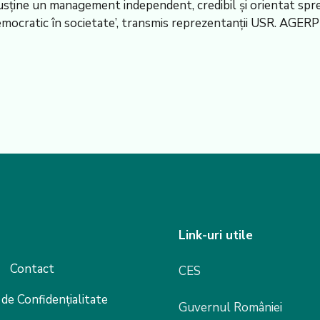
sține un management independent, credibil și orientat spre m
emocratic în societate’, transmis reprezentanții USR. AGERPR
Link-uri utile
Contact
CES
 de Confidențialitate
Guvernul României