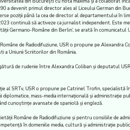
niversitatea din București cu nota maximă și a colaborat încă
990 a devenit primul director ales al Liceului German din Bu
se poziții până la cea de director al departamentului în li
 2023 continuă să activeze ca jurnalist independent. Este me
ietății Germano-Române din Berlin’, se arată în comunicatul 
ții Române de Radiodifuziune, USR o propune pe Alexandra C
 a Uniunii Scriitorilor din România.
o legătură de rudenie între Alexandra Coliban și deputatul US
e al SRTv, USR o propune pe Catrinel Trofin, specialistă în 
uții diplomatice, mass-media internațională și administrație pu
având cunoștințe avansate de spaniolă și engleză.
tății Române de Radiodifuziune și pentru consiliile de admi
mpetență în domeniile media, cultură și administrație publi