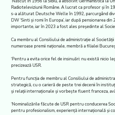
‘Născut în 1956 la Sibiu, a absolvit Germanistica la U
Radioteleviziunii Române. A lucrat ca profesor și în 1
s-a alăturat Deutsche Welle în 1992, parcurgând diver
DW ‘Sinti și romi în Europa’, iar după pensionarea din
importante, iar în 2023 a fost ales președinte al Soc
Ca membru al Consiliului de administrație al Societă
numeroase premii naționale, membră a filialei București
‘Pentru a evita orice fel de insinuări: nu există nici
precizează USR.
Pentru funcția de membru al Consiliului de administrați
strategică, cu o carieră de peste trei decenii în instit
și relații internaționale și vorbește fluent franceza, 
‘Nominalizările făcute de USR pentru conducerea Socie
pentru profesionalism, experiență internațională și co