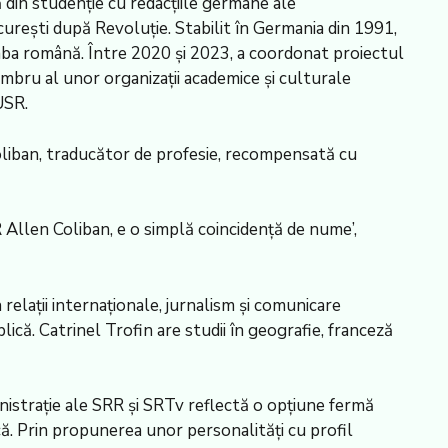
 din studenție cu redacțiile germane ale
curești după Revoluție. Stabilit în Germania din 1991,
mba română. Între 2020 și 2023, a coordonat proiectul
mbru al unor organizații academice și culturale
USR.
oliban, traducător de profesie, recompensată cu
R Allen Coliban, e o simplă coincidență de nume’,
relații internaționale, jurnalism și comunicare
blică. Catrinel Trofin are studii în geografie, franceză
nistrație ale SRR și SRTv reflectă o opțiune fermă
că. Prin propunerea unor personalități cu profil