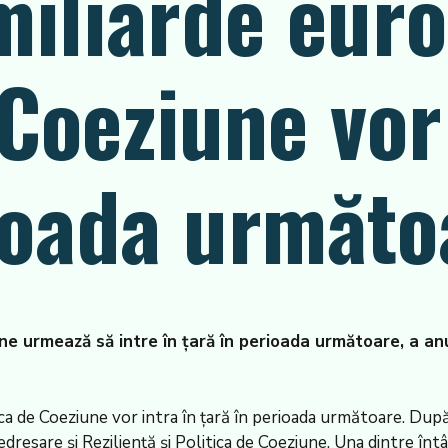
miliarde euro
 Coeziune vor
ioada următo
e urmează să intre în țară în perioada următoare, a anunț
itica de Coeziune vor intra în țară în perioada următoare. Dup
esare și Reziliență și Politica de Coeziune. Una dintre întâl