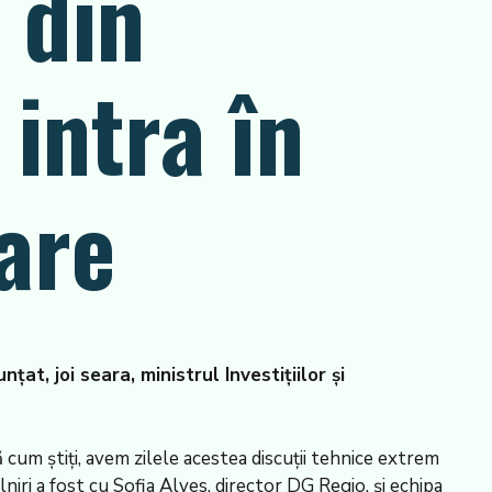
 din
 intra în
are
at, joi seara, ministrul Investițiilor și
ă cum știți, avem zilele acestea discuții tehnice extrem
niri a fost cu Sofia Alves, director DG Regio, și echipa