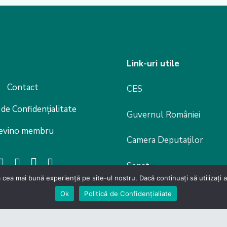
Link-uri utile
Contact
CES
 de Confidențialitate
Guvernul României
evino membru
Camera Deputaților
Senat
 cea mai bună experiență pe site-ul nostru. Dacă continuați să utilizați
Legislație
Ok
Politică de Confidențialiate