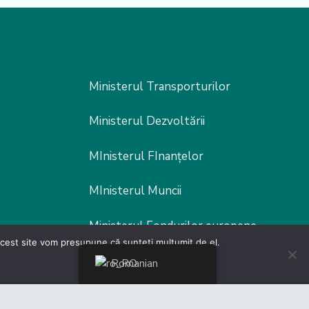
Ministerul Transporturilor
Ministerul Dezvoltării
MInisterul FInanțelor
MInisterul Muncii
Ministerul Fondurilor europene
 acest site vom presupune că sunteți mulțumit de el.
Poliția Rutieră
Romanian