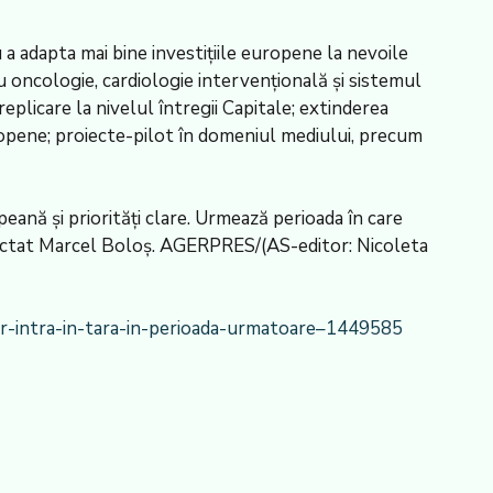
 a adapta mai bine investițiile europene la nevoile
u oncologie, cardiologie intervențională și sistemul
replicare la nivelul întregii Capitale; extinderea
europene; proiecte-pilot în domeniul mediului, precum
peană și priorități clare. Urmează perioada în care
unctat Marcel Boloș. AGERPRES/(AS-editor: Nicoleta
or-intra-in-tara-in-perioada-urmatoare–1449585