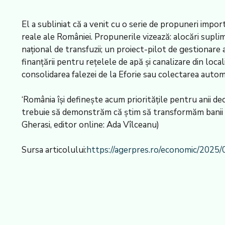
El a subliniat că a venit cu o serie de propuneri impor
reale ale României. Propunerile vizează: alocări supli
național de transfuzii; un proiect-pilot de gestionare a
finanțării pentru rețelele de apă și canalizare din loc
consolidarea falezei de la Eforie sau colectarea automa
‘România își definește acum prioritățile pentru anii de
trebuie să demonstrăm că știm să transformăm banii 
Gherasi, editor online: Ada Vîlceanu)
Sursa articolului:
https://agerpres.ro/economic/2025/