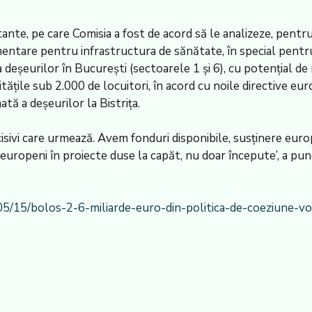
tante, pe care Comisia a fost de acord să le analizeze, pentru
mentare pentru infrastructura de sănătate, în special pentr
 deșeurilor în București (sectoarele 1 și 6), cu potențial de 
alitățile sub 2.000 de locuitori, în acord cu noile directive 
tă a deșeurilor la Bistrița.
cisivi care urmează. Avem fonduri disponibile, susținere euro
europeni în proiecte duse la capăt, nu doar începute’, a p
05/15/bolos-2-6-miliarde-euro-din-politica-de-coeziune-v