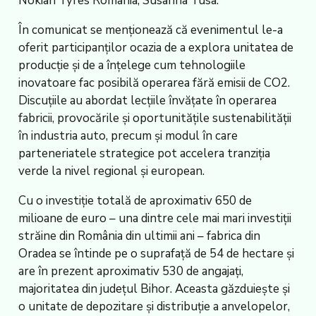
Nokian Tyres România, Susanna Tusa.
În comunicat se menționează că evenimentul le-a
oferit participanților ocazia de a explora unitatea de
producție și de a înțelege cum tehnologiile
inovatoare fac posibilă operarea fără emisii de CO2.
Discuțiile au abordat lecțiile învățate în operarea
fabricii, provocările și oportunitățile sustenabilității
în industria auto, precum și modul în care
parteneriatele strategice pot accelera tranziția
verde la nivel regional și european.
Cu o investiție totală de aproximativ 650 de
milioane de euro – una dintre cele mai mari investiții
străine din România din ultimii ani – fabrica din
Oradea se întinde pe o suprafață de 54 de hectare și
are în prezent aproximativ 530 de angajați,
majoritatea din județul Bihor. Aceasta găzduiește și
o unitate de depozitare și distribuție a anvelopelor,