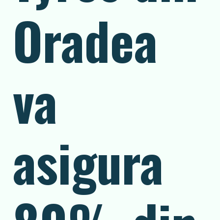
Oradea
va
asigura