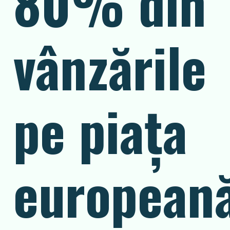
80% din
vânzările
pe piața
european