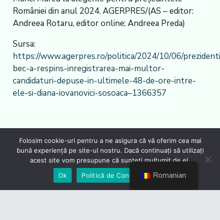
României din anul 2024. AGERPRES/(AS – editor:
Andreea Rotaru, editor online; Andreea Preda)
Sursa:
https://www.agerpres.ro/politica/2024/10/06/prezident
bec-a-respins-inregistrarea-mai-multor-
candidaturi-depuse-in-ultimele-48-de-ore-intre-
ele-si-diana-iovanovici-sosoaca–1366357
Folosim cookie-uri pentru a ne asigura că vă oferim cea mai
bună experiență pe site-ul nostru. Dacă continuați să utilizați
acest site vom presupune că sunteți mulțumit de el.
Romanian
Ok
Politică de Confidențialiate