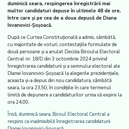
duminică seara, respingerea înregistrării mai
multor candidaturi depuse în ultimele 48 de ore,
între care şi pe cea de a doua depusă de Diana
Iovanovici-Şoşoacă.
După ce Curtea Constituţională a admis, sâmbătă,
cu majoritate de voturi, contestaţiile formulate de
două persoane şi a anulat Decizia Biroului Electoral
Central nr. 18/D din 3 octombrie 2024 privind
înregistrarea candidaturii şi a semnului electoral ale
Dianei Iovanovici-Şoşoacă la alegerile prezidenţiale,
aceasta şi-a depus din nou candidatura, sâmbătă
seara, la ora 23,50, în condiţiile în care termenul
limită de depunere a candidaturilor urma să expire la
ora 24,00.
Însă, duminică seara, Biroul Electoral Central a
respins ca inadmisibilă înregistrarea candidaturii
Dianei Iovanovici-Şoşoacă.