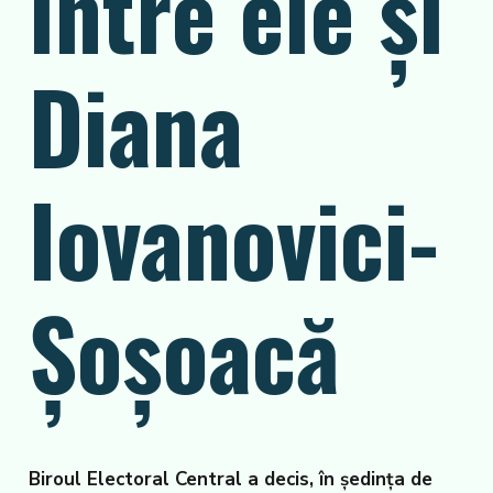
între ele şi
Diana
Iovanovici-
Şoşoacă
Biroul Electoral Central a decis, în şedinţa de