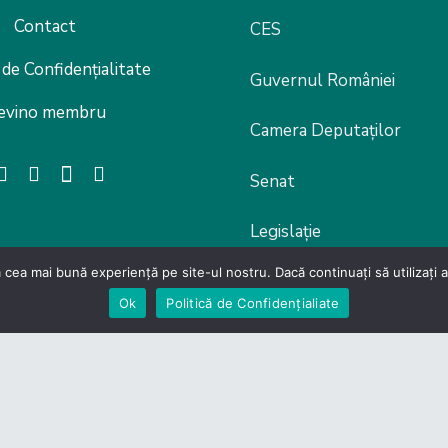
Contact
CES
 de Confidențialitate
Guvernul României
evino membru
Camera Deputaților
Senat
Legislație
 cea mai bună experiență pe site-ul nostru. Dacă continuați să utilizați
Ok
Politică de Confidențialiate
lor din Domeniul Productiei si Serviciilor – Carpathia Cent