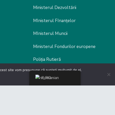
Ministerul Dezvoltării
MInisterul FInanțelor
MInisterul Muncii
Ministerul Fondurilor europene
Poliția Rutieră
 acest site vom presupune că sunteți mulțumit de el.
Romanian
er by
Malcom Edwards