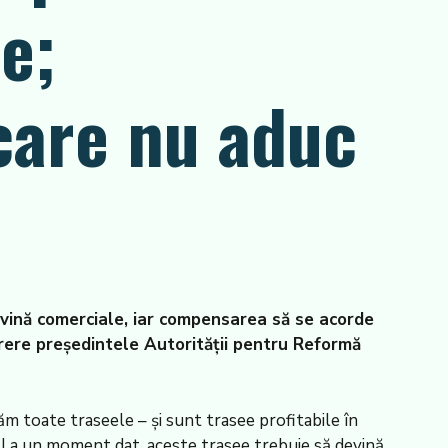
e;
care nu aduc
devină comerciale, iar compensarea să se acorde
ărere președintele Autorității pentru Reformă
m toate traseele – și sunt trasee profitabile în
 La un moment dat, aceste trasee trebuie să devină