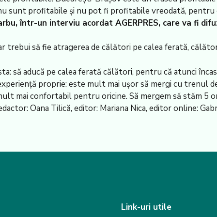
u sunt profitabile și nu pot fi profitabile vreodată, pentru
rbu, într-un interviu acordat AGERPRES, care va fi difuz
 trebui să fie atragerea de călători pe calea ferată, călători
a: să aducă pe calea ferată călători, pentru că atunci încase
 experiență proprie: este mult mai ușor să mergi cu trenul d
e mult mai confortabil pentru oricine. Să mergem să stăm 5 o
ctor: Oana Tilică, editor: Mariana Nica, editor online: Gab
Link-uri utile