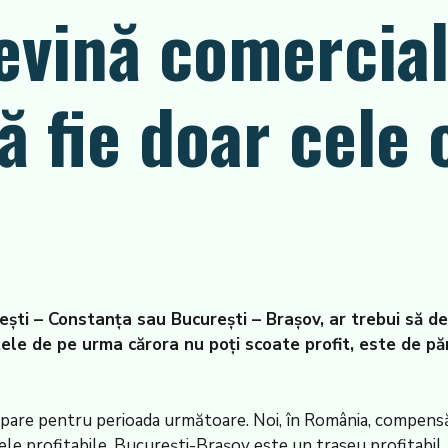
devină comercial
 fie doar cele 
rești – Constanța sau București – Brașov, ar trebui să 
tele de pe urma cărora nu poți scoate profit, este de p
cupare pentru perioada următoare. Noi, în România, compensă
le profitabile. București-Brașov este un traseu profitabil.