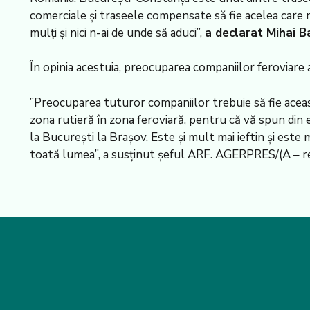
comerciale și traseele compensate să fie acelea care n
mulți și nici n-ai de unde să aduci”,
a declarat Mihai Ba
În opinia acestuia, preocuparea companiilor feroviare ar
”Preocuparea tuturor companiilor trebuie să fie aceast
zona rutieră în zona feroviară, pentru că vă spun din
la București la Brașov. Este și mult mai ieftin și est
toată lumea”, a susținut șeful ARF. AGERPRES/(A – reda