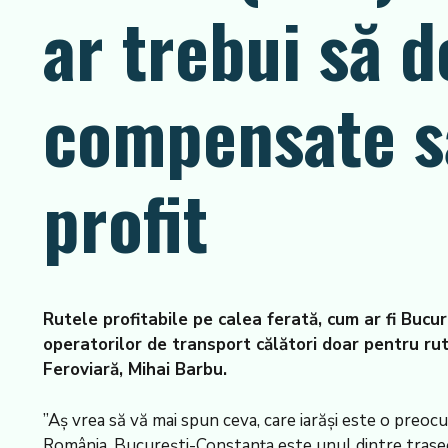
ar trebui să 
compensate să
profit
Rutele profitabile pe calea ferată, cum ar fi Bucu
operatorilor de transport călători doar pentru ru
Feroviară, Mihai Barbu.
”Aș vrea să vă mai spun ceva, care iarăși este o preo
România. București-Constanța este unul dintre trasee