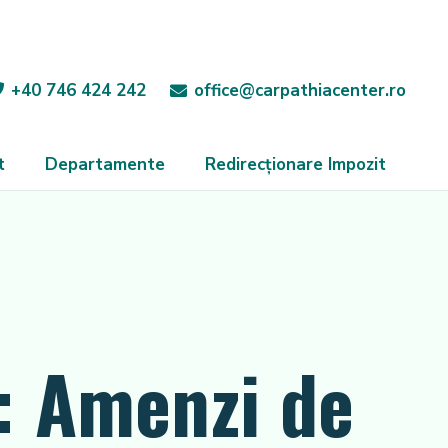
+40 746 424 242
office@carpathiacenter.ro
t
Departamente
Redirecționare Impozit
: Amenzi de