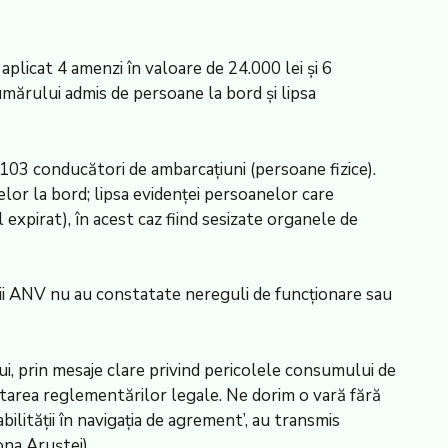
aplicat 4 amenzi în valoare de 24.000 lei și 6
mărului admis de persoane la bord și lipsa
 103 conducători de ambarcațiuni (persoane fizice).
or la bord; lipsa evidenței persoanelor care
expirat), în acest caz fiind sesizate organele de
erii ANV nu au constatate nereguli de funcționare sau
, prin mesaje clare privind pericolele consumului de
pectarea reglementărilor legale. Ne dorim o vară fără
lității în navigația de agrement’, au transmis
ona Aruştei)