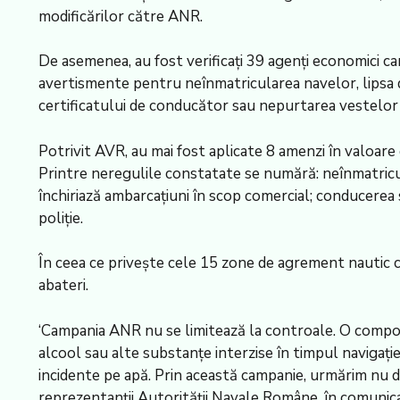
modificărilor către ANR.
De asemenea, au fost verificați 39 agenți economici car
avertismente pentru neînmatricularea navelor, lipsa d
certificatului de conducător sau nepurtarea vestelor 
Potrivit AVR, au mai fost aplicate 8 amenzi în valoare
Printre neregulile constatate se numără: neînmatricul
închiriază ambarcațiuni în scop comercial; conducerea s
poliție.
În ceea ce privește cele 15 zone de agrement nautic co
abateri.
‘Campania ANR nu se limitează la controale. O compone
alcool sau alte substanțe interzise în timpul navigație
incidente pe apă. Prin această campanie, urmărim nu do
reprezentanții Autorității Navale Române, în comunica