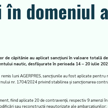
i în domeniul 
iilor de căpitănie au aplicat sancțiuni în valoare totală 
ntului nautic, desfășurate în perioada 14 – 20 iulie 202
, remis luni AGERPRES, sancțiunile au fost aplicate pentru 
ului nr. 1704/2024 privind stabilirea și sancționarea contra
ent, fiind aplicate 20 de contravenții, respectiv 9 amenzi în
modificări sau reconstrucții neautorizate ale ambarcațiunil