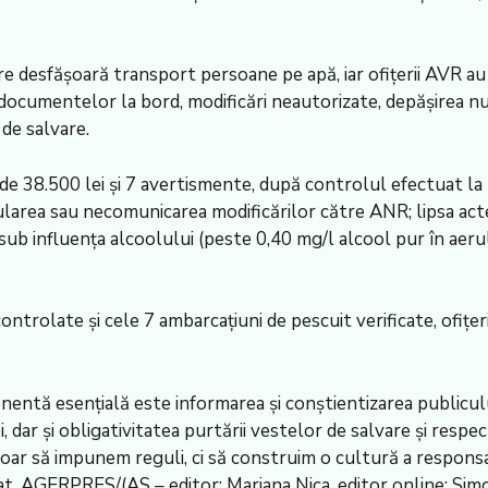
e desfășoară transport persoane pe apă, iar ofițerii AVR au 
ocumentelor la bord, modificări neautorizate, depășirea nu
de salvare.
 de 38.500 lei și 7 avertismente, după controlul efectuat la
area sau necomunicarea modificărilor către ANR; lipsa actel
ub influența alcoolului (peste 0,40 mg/l alcool pur în aerul 
ntrolate și cele 7 ambarcațiuni de pescuit verificate, ofiț
ntă esențială este informarea și conștientizarea publicului
i, dar și obligativitatea purtării vestelor de salvare și res
ar să impunem reguli, ci să construim o cultură a responsabi
t. AGERPRES/(AS – editor: Mariana Nica, editor online: Sim