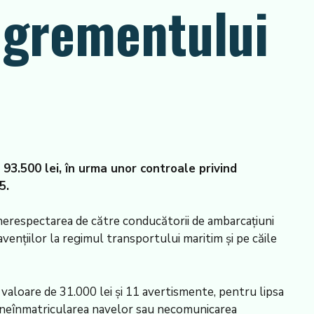
agrementului
de 93.500 lei, în urma unor controale privind
5.
nerespectarea de către conducătorii de ambarcațiuni
vențiilor la regimul transportului maritim și pe căile
 valoare de 31.000 lei și 11 avertismente, pentru lipsa
or; neînmatricularea navelor sau necomunicarea