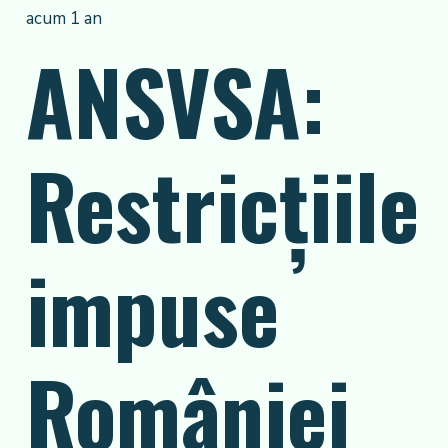
acum 1 an
ANSVSA:
Restricțiile
impuse
României