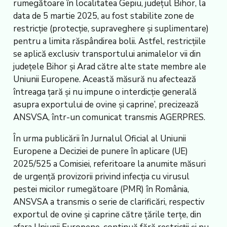
rumegătoare în localitatea Gepiu, județul Bihor, la
data de 5 martie 2025, au fost stabilite zone de
restricție (protecție, supraveghere și suplimentare)
pentru a limita răspândirea bolii. Astfel, restricțiile
se aplică exclusiv transportului animalelor vii din
județele Bihor și Arad către alte state membre ale
Uniunii Europene. Această măsură nu afectează
întreaga țară și nu impune o interdicție generală
asupra exportului de ovine și caprine’, precizează
ANSVSA, într-un comunicat transmis AGERPRES.
În urma publicării în Jurnalul Oficial al Uniunii
Europene a Deciziei de punere în aplicare (UE)
2025/525 a Comisiei, referitoare la anumite măsuri
de urgență provizorii privind infecția cu virusul
pestei micilor rumegătoare (PMR) în România,
ANSVSA a transmis o serie de clarificări, respectiv
exportul de ovine și caprine către țările terțe, din