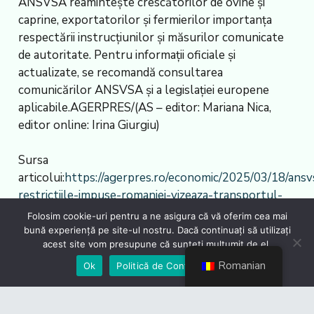
ANSVSA reamintește crescătorilor de ovine și
caprine, exportatorilor și fermierilor importanța
respectării instrucțiunilor și măsurilor comunicate
de autoritate. Pentru informații oficiale și
actualizate, se recomandă consultarea
comunicărilor ANSVSA și a legislației europene
aplicabile.AGERPRES/(AS – editor: Mariana Nica,
editor online: Irina Giurgiu)
Sursa
articolui:
https://agerpres.ro/economic/2025/03/18/ansv
restrictiile-impuse-romaniei-vizeaza-transportul-
animalelor-vii-din-zonele-afectate-de-pesta—
Folosim cookie-uri pentru a ne asigura că vă oferim cea mai
1432183
bună experiență pe site-ul nostru. Dacă continuați să utilizați
acest site vom presupune că sunteți mulțumit de el.
Romanian
Ok
Politică de Confidențialiate