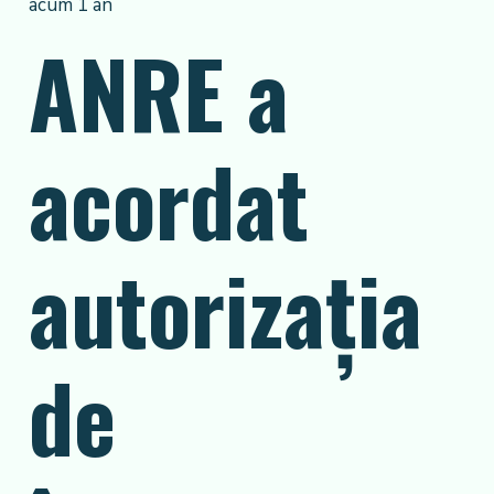
acum 1 an
ANRE a
acordat
autorizația
de