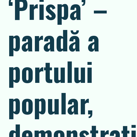
‘Prispa’ –
paradă a
portului
popular,
demonstrați