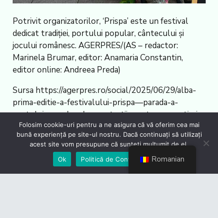
Potrivit organizatorilor, ‘Prispa’ este un festival
dedicat tradiției, portului popular, cântecului și
jocului românesc. AGERPRES/(AS – redactor:
Marinela Brumar, editor: Anamaria Constantin,
editor online: Andreea Preda)
Sursa https://agerpres.ro/social/2025/06/29/alba-
prima-editie-a-festivalului-prispa—parada-a-
portului-popular-demonstratii-mestesugaresti-si-
Folosim cookie-uri pentru a ne asigura că vă oferim cea mai
t–1463983
bună experiență pe site-ul nostru. Dacă continuați să utilizați
acest site vom presupune că sunteți mulțumit de el.
Romanian
Ok
Politică de Confidențialiate