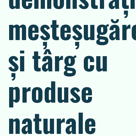
meșteșugăre
și târg cu
produse
naturale