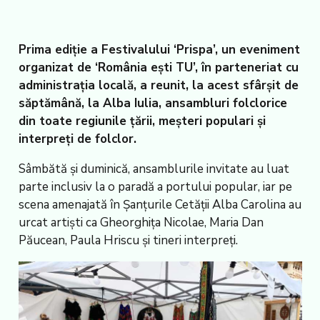
Prima ediție a Festivalului ‘Prispa’, un eveniment
organizat de ‘România ești TU’, în parteneriat cu
administrația locală, a reunit, la acest sfârșit de
săptămână, la Alba Iulia, ansambluri folclorice
din toate regiunile țării, meșteri populari și
interpreți de folclor.
Sâmbătă și duminică, ansamblurile invitate au luat
parte inclusiv la o paradă a portului popular, iar pe
scena amenajată în Șanțurile Cetății Alba Carolina au
urcat artiști ca Gheorghița Nicolae, Maria Dan
Păucean, Paula Hriscu și tineri interpreți.