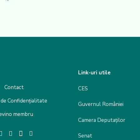
Link-uri utile
Contact
CES
 de Confidențialitate
Guvernul României
evino membru
Camera Deputaților
Senat