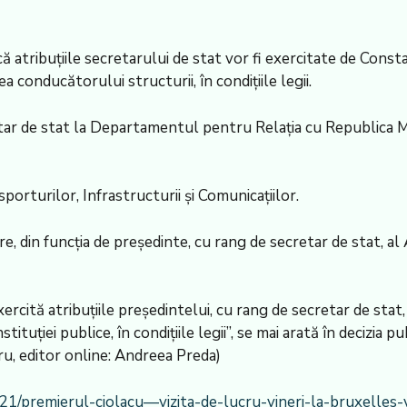
că atribuțiile secretarului de stat vor fi exercitate de Cons
 conducătorului structurii, în condițiile legii.
etar de stat la Departamentul pentru Relația cu Republica Mo
porturilor, Infrastructurii și Comunicațiilor.
rere, din funcția de președinte, cu rang de secretar de stat, 
rcită atribuțiile președintelui, cu rang de secretar de stat
ituției publice, în condițiile legii”, se mai arată în decizi
u, editor online: Andreea Preda)
2/21/premierul-ciolacu—vizita-de-lucru-vineri-la-bruxelles