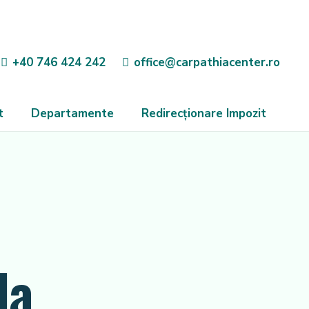
+40 746 424 242
office@carpathiacenter.ro
t
Departamente
Redirecționare Impozit
la