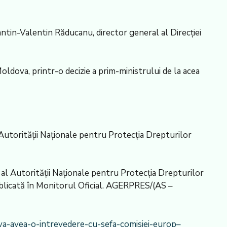
tantin-Valentin Răducanu, director general al Direcției
ldova, printr-o decizie a prim-ministrului de la acea
al Autorității Naționale pentru Protecția Drepturilor
, al Autorității Naționale pentru Protecția Drepturilor
a publicată în Monitorul Oficial. AGERPRES/(AS –
-va-avea-o-intrevedere-cu-sefa-comisiei-europ–