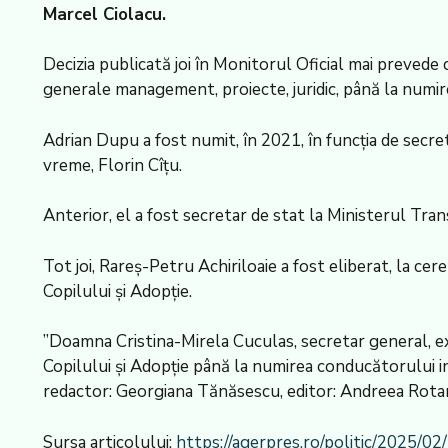
Marcel Ciolacu.
Decizia publicată joi în Monitorul Oficial mai prevede 
generale management, proiecte, juridic, până la numirea
Adrian Dupu a fost numit, în 2021, în funcția de secr
vreme, Florin Cîțu.
Anterior, el a fost secretar de stat la Ministerul Trans
Tot joi, Rareș-Petru Achiriloaie a fost eliberat, la ce
Copilului și Adopție.
”Doamna Cristina-Mirela Cuculas, secretar general, exe
Copilului și Adopție până la numirea conducătorului inst
redactor: Georgiana Tănăsescu, editor: Andreea Rotar
Sursa articolului:
https://agerpres.ro/politic/2025/0