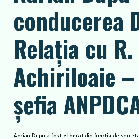
conducerea D
Relația cu R.
Achiriloaie –
șefia ANPDC
Adrian Dupu a fost eliberat din funcția de secreta