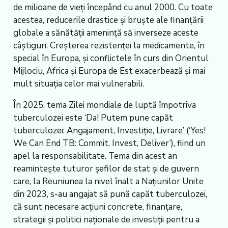
de milioane de vieți începând cu anul 2000. Cu toate
acestea, reducerile drastice și bruște ale finanțării
globale a sănătății amenință să inverseze aceste
câștiguri. Creșterea rezistenței la medicamente, în
special în Europa, și conflictele în curs din Orientul
Mijlociu, Africa și Europa de Est exacerbează și mai
mult situația celor mai vulnerabili.
În 2025, tema Zilei mondiale de luptă împotriva
tuberculozei este ‘Da! Putem pune capăt
tuberculozei: Angajament, Investiție, Livrare’ (‘Yes!
We Can End TB: Commit, Invest, Deliver’), fiind un
apel la responsabilitate. Tema din acest an
reamintește tuturor șefilor de stat și de guvern
care, la Reuniunea la nivel înalt a Națiunilor Unite
din 2023, s-au angajat să pună capăt tuberculozei,
că sunt necesare acțiuni concrete, finanțare,
strategii și politici naționale de investiții pentru a