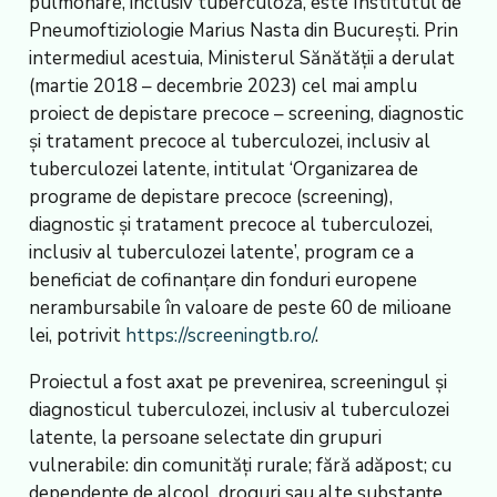
pulmonare, inclusiv tuberculoză, este Institutul de
Pneumoftiziologie Marius Nasta din București. Prin
intermediul acestuia, Ministerul Sănătății a derulat
(martie 2018 – decembrie 2023) cel mai amplu
proiect de depistare precoce – screening, diagnostic
și tratament precoce al tuberculozei, inclusiv al
tuberculozei latente, intitulat ‘Organizarea de
programe de depistare precoce (screening),
diagnostic și tratament precoce al tuberculozei,
inclusiv al tuberculozei latente’, program ce a
beneficiat de cofinanțare din fonduri europene
nerambursabile în valoare de peste 60 de milioane
lei, potrivit
https://screeningtb.ro/
.
Proiectul a fost axat pe prevenirea, screeningul și
diagnosticul tuberculozei, inclusiv al tuberculozei
latente, la persoane selectate din grupuri
vulnerabile: din comunități rurale; fără adăpost; cu
dependențe de alcool, droguri sau alte substanțe