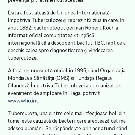
prevenția și tratamentul acesteia.
Data a fost aleasă de Uniunea Internațională
Împotriva Tuberculozei și reprezintă ziua în care, în
anul 1882, bacteriologul german Robert Koch a
informat oficial comunitatea științifică
internațională că a descoperit bacilul TBC, fapt ce a
deschis calea spre diagnosticarea și vindecarea
tuberculozei.
A fost recunoscută oficial în 1995, când Organizația
Mondială a Sănătății (OMS) și Fundația Regală
Olandeză Împotriva Tuberculozei au organizat un
eveniment de amploare în Haga, potrivit
www.who.int
.
Tuberculoza, una dintre cele mai infecțioase boli din
lume, este cauzată de bacterii care afectează cel mai
adesea plămânii. Se răspândește prin aer atunci când