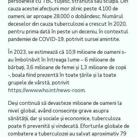
persoanele cu TBC tușesc, strănută sau scuipă. Din
cauza acestei afecțiuni mor zilnic peste 4.100 de
oameni, iar aproape 28.000 o dobândesc. Numărul
deceselor din cauza tuberculozei a crescut în 2020,
pentru prima dată în peste un deceniu, în contextul
pandemiei de COVID-19, potrivit sursei amintite.
În 2023, se estimează că 10,9 milioane de oameni s-
au îmbolnăvit în întreaga lume – 6 milioane de
bărbați, 3,6 milioane de femei și 1,3 milioane de copii
-, boala fiind prezentă în toate țările și la toate
grupele de vârstă, potrivit
https://www.who.int/news-room
.
Deși continuă să devasteze milioane de oameni la
nivel global, având consecințe grave asupra
sănătății, dar și sociale și economice, tuberculoza
poate fi prevenită și vindecată. Eforturile globale de
combatere a tuberculozei au salvat aproximativ 79