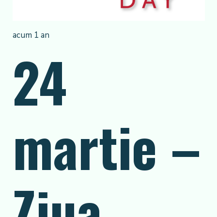
acum 1 an
24
martie –
Ziua