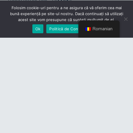
tuberculozei-oms–1433584
Folosim cookie-uri pentru a ne asigura că vă oferim cea mai
bună experiență pe site-ul nostru. Dacă continuați să utilizați
acest site vom presupune că sunteți mulțumit de el.
Romanian
Ok
Politică de Confidențialiate