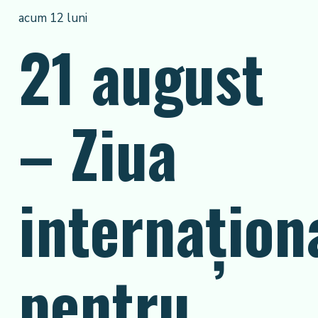
acum 12 luni
21 august
– Ziua
internațion
pentru