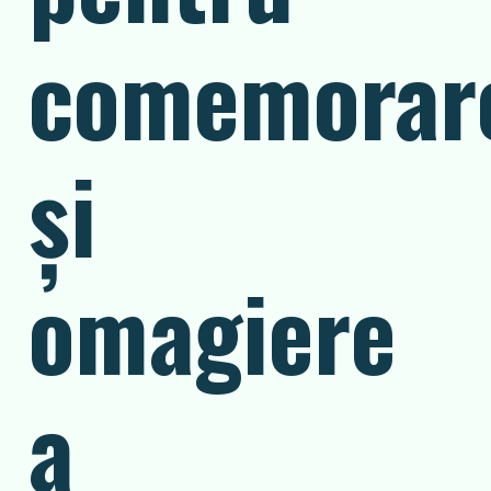
comemorar
și
omagiere
a