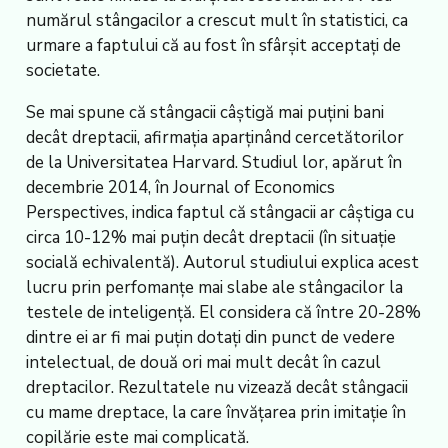
numărul stângacilor a crescut mult în statistici, ca
urmare a faptului că au fost în sfârșit acceptați de
societate.
Se mai spune că stângacii câștigă mai puțini bani
decât dreptacii, afirmația aparținând cercetătorilor
de la Universitatea Harvard. Studiul lor, apărut în
decembrie 2014, în Journal of Economics
Perspectives, indica faptul că stângacii ar câștiga cu
circa 10-12% mai puțin decât dreptacii (în situație
socială echivalentă). Autorul studiului explica acest
lucru prin perfomanțe mai slabe ale stângacilor la
testele de inteligență. El considera că între 20-28%
dintre ei ar fi mai puțin dotați din punct de vedere
intelectual, de două ori mai mult decât în cazul
dreptacilor. Rezultatele nu vizează decât stângacii
cu mame dreptace, la care învățarea prin imitație în
copilărie este mai complicată.