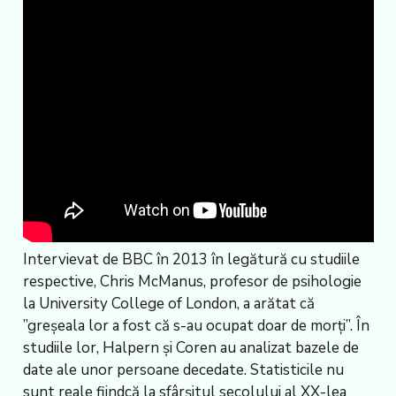
Intervievat de BBC în 2013 în legătură cu studiile
respective, Chris McManus, profesor de psihologie
la University College of London, a arătat că
”greșeala lor a fost că s-au ocupat doar de morți”. În
studiile lor, Halpern și Coren au analizat bazele de
date ale unor persoane decedate. Statisticile nu
sunt reale fiindcă la sfârșitul secolului al XX-lea