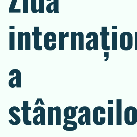
internațio
a
stângacil