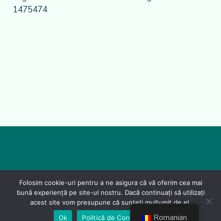
1475474
Folosim cookie-uri pentru a ne asigura că vă oferim cea mai
bună experiență pe site-ul nostru. Dacă continuați să utilizați
acest site vom presupune că sunteți mulțumit de el.
Romanian
Ok
Politică de Confidențialiate