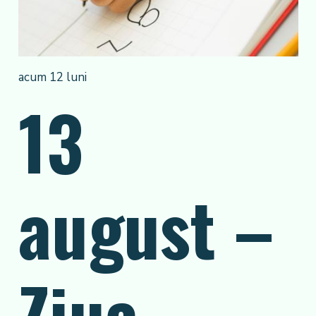
acum 12 luni
13
august –
Ziua