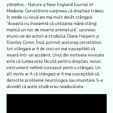
științifice – Nature și New England Journal of
Medicine. Cercetătorii susțineau că dreptacii trăiesc
în medie cu nouă ani mai mult decât stângacii.
”Aceasta nu înseamnă că utilizarea mâinii stângi
implică un risc de moarte prematură”, spuneau
atunci cei doi autori ai studiului, Diane Halpern și
Stanley Coren. Însă, potrivit acelorași cercetători,
tot stângacii ar fi de cinci ori mai susceptibili să
moară într-un accident. Unul din motivele invocate
este că lumea este făcută pentru dreptaci, niciun
instrument nefiind conceput pentru stângaci. Un
alt motiv ar fi că stângacii ar fi mai susceptibili să
dezvolte probleme neurologice sau imunitare. S-a
dovedit că acele studii erau neadevărate.