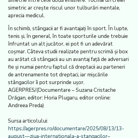
simetrie între cele două emisfere. Tocmai un creier
simetric ar crește riscul unor tulburări mentale,
aprecia medicul.
În schimb, stângacii ar fi avantajați în sport. În lupte,
tenis și, în general, în toate sporturile unde trebuie
înfruntat un alt jucător, ei pot fi un adevărat
coșmar. Câteva studii realizate pentru scrimă și box
au arătat că stângacii au un avantaj față de adversari
fie și numai pentru faptul că dreptacii au parteneri
de antrenamente tot dreptaci, iar mișcările
stângacilor îi pot surprinde ușor.
AGERPRES/(Documentare – Suzana Cristache
Drăgan, editor: Horia Plugaru, editor online:
Andreea Preda)
Sursa articolului:
https://agerpres.ro/documentare/2025/08/13/13-
august—ziua-internationala-a-stangacilor–