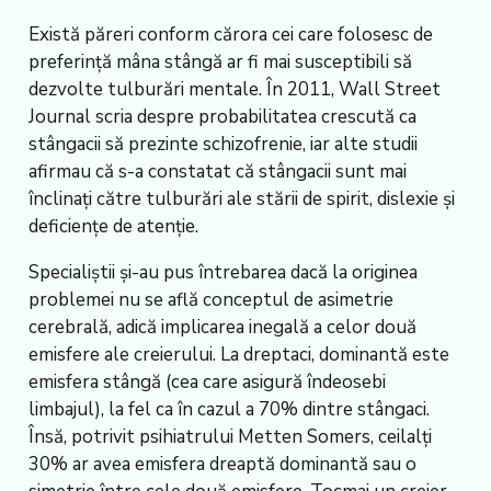
Există păreri conform cărora cei care folosesc de
preferință mâna stângă ar fi mai susceptibili să
dezvolte tulburări mentale. În 2011, Wall Street
Journal scria despre probabilitatea crescută ca
stângacii să prezinte schizofrenie, iar alte studii
afirmau că s-a constatat că stângacii sunt mai
înclinați către tulburări ale stării de spirit, dislexie și
deficiențe de atenție.
Specialiștii și-au pus întrebarea dacă la originea
problemei nu se află conceptul de asimetrie
cerebrală, adică implicarea inegală a celor două
emisfere ale creierului. La dreptaci, dominantă este
emisfera stângă (cea care asigură îndeosebi
limbajul), la fel ca în cazul a 70% dintre stângaci.
Însă, potrivit psihiatrului Metten Somers, ceilalți
30% ar avea emisfera dreaptă dominantă sau o