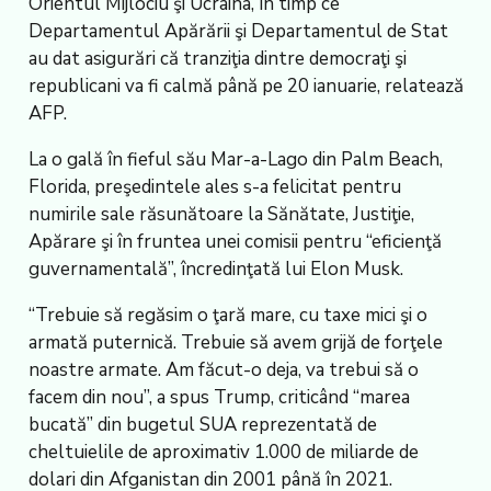
Orientul Mijlociu şi Ucraina, în timp ce
Departamentul Apărării şi Departamentul de Stat
au dat asigurări că tranziţia dintre democraţi şi
republicani va fi calmă până pe 20 ianuarie, relatează
AFP.
La o gală în fieful său Mar-a-Lago din Palm Beach,
Florida, preşedintele ales s-a felicitat pentru
numirile sale răsunătoare la Sănătate, Justiţie,
Apărare şi în fruntea unei comisii pentru “eficienţă
guvernamentală”, încredinţată lui Elon Musk.
“Trebuie să regăsim o ţară mare, cu taxe mici şi o
armată puternică. Trebuie să avem grijă de forţele
noastre armate. Am făcut-o deja, va trebui să o
facem din nou”, a spus Trump, criticând “marea
bucată” din bugetul SUA reprezentată de
cheltuielile de aproximativ 1.000 de miliarde de
dolari din Afganistan din 2001 până în 2021.