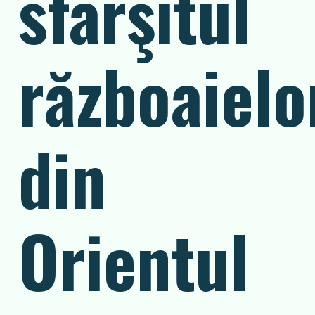
sfârşitul
războaielo
din
Orientul