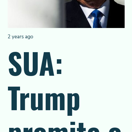
2 years ago
SUA:
Trump
promite o