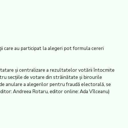
ții care au participat la alegeri pot formula cereri
tare și centralizare a rezultatelor votării întocmite
u secțiile de votare din străinătate și birourile
 de anulare a alegerilor pentru fraudă electorală, se
ditor: Andreea Rotaru, editor online: Ada Vîlceanu)