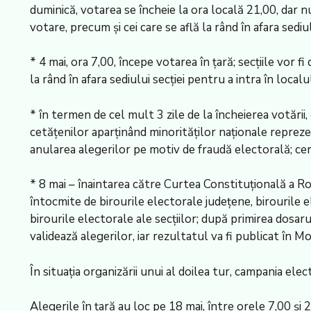
duminică, votarea se încheie la ora locală 21,00, dar nu
votare, precum și cei care se află la rând în afara sedi
* 4 mai, ora 7,00, începe votarea în țară; secțiile vor f
la rând în afara sediului secției pentru a intra în loca
* în termen de cel mult 3 zile de la încheierea votării, c
cetățenilor aparținând minorităților naționale reprezen
anularea alegerilor pe motiv de fraudă electorală; cer
* 8 mai – înaintarea către Curtea Constituțională a R
întocmite de birourile electorale județene, birourile e
birourile electorale ale secțiilor; după primirea dosar
validează alegerilor, iar rezultatul va fi publicat în Mo
În situația organizării unui al doilea tur, campania elec
Alegerile în țară au loc pe 18 mai, între orele 7,00 și 2