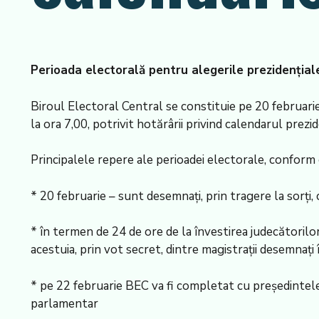
Perioada electorală pentru alegerile prezidențiale
Biroul Electoral Central se constituie pe 20 februarie,
la ora 7,00, potrivit hotărârii privind calendarul prezi
Principalele repere ale perioadei electorale, conform
* 20 februarie – sunt desemnați, prin tragere la sorți, c
* în termen de 24 de ore de la învestirea judecătorilor
acestuia, prin vot secret, dintre magistrații desemnați 
* pe 22 februarie BEC va fi completat cu președintele 
parlamentar