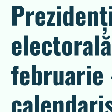
Prezidenț
electoral
februarie 
calendari