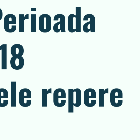
Perioada
18
ele repere