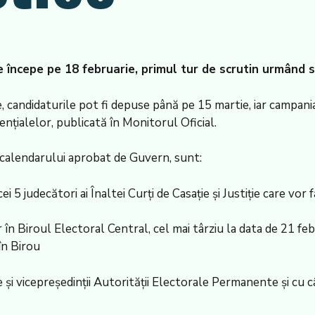
 începe pe 18 februarie, primul tur de scrutin urmând să
 candidaturile pot fi depuse până pe 15 martie, iar campania 
dențialelor, publicată în Monitorul Oficial.
 calendarului aprobat de Guvern, sunt:
ei 5 judecători ai Înaltei Curți de Casație și Justiție care vor
 în Biroul Electoral Central, cel mai târziu la data de 21 feb
în Birou
și vicepreședinții Autorității Electorale Permanente și cu câ