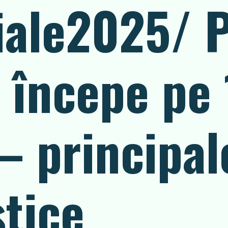
iale2025/ 
ă începe pe 
– principal
stice