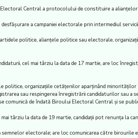
 Electoral Central a protocolului de constituire a alianțelo
e desfășurare a campaniei electorale prin intermediul servic
rtidele politice, alianțele politice sau electorale, organizați
daturii, cel mai târziu la data de 17 martie, are loc înregis
le politice, organizațiile cetățenilor aparținând minorităților 
gistrarea sau respingerea înregistrării candidaturilor sau a
e se comunică de îndată Biroului Electoral Central și se publi
l mai târziu la data de 19 martie, candidații pot renunța la ca
 a semnelor electorale; are loc comunicarea către birourile e