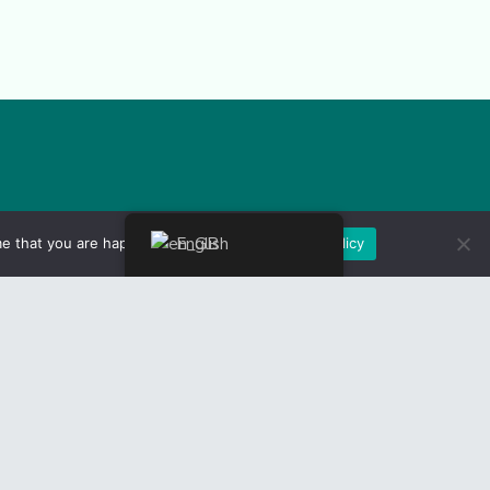
Ministerul Transporturilor
English
e that you are happy with it.
Ok
Privacy Policy
Ministerul Dezvoltării
MInisterul FInanțelor
MInisterul Muncii
Ministerul Fondurilor europene