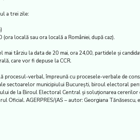
 a trei zile:
)
0 (ora locală sau ora locală a României, după caz).
l mai târziu la data de 20 mai, ora 24,00, partidele și candida
ală, care vor fi depuse la CCR.
ă procesul-verbal, împreună cu procesele-verbale de consta
ale sectoarelor municipiului București, biroul electoral pentr
ului de la Biroul Electoral Central și soluționarea cererilor
torul Oficial. AGERPRES/(AS – autor: Georgiana Tănăsescu, e