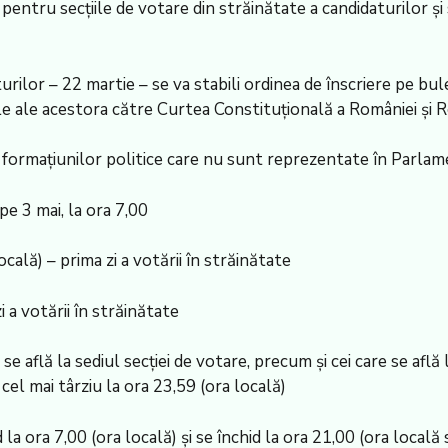
pentru secțiile de votare din străinătate a candidaturilor și 
aturilor – 22 martie – se va stabili ordinea de înscriere pe b
ale ale acestora către Curtea Constituțională a României și
ormațiunilor politice care nu sunt reprezentate în Parlame
pe 3 mai, la ora 7,00
ocală) – prima zi a votării în străinătate
i a votării în străinătate
se află la sediul secției de votare, precum și cei care se află 
cel mai târziu la ora 23,59 (ora locală)
d la ora 7,00 (ora locală) și se închid la ora 21,00 (ora locală