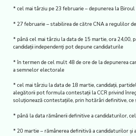
* cel mai târziu pe 23 februarie – depunerea la Biroul
* 27 februarie – stabilirea de către CNA a regulilor d
* până cel mai târziu la data de 15 martie, ora 24,00, pa
candidații independenți pot depune candidaturile
* în termen de cel mult 48 de ore de la depunerea candi
a semnelor electorale
* cel mai târziu la data de 18 martie, candidații, partide
alegătorii pot formula contestații la CCR privind înre
soluționează contestațiile, prin hotărâri definitive, c
* până la data rămânerii definitive a candidaturilor, ce
* 20 martie – rămânerea definitivă a candidaturilor și