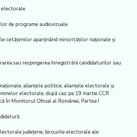
r electorale
iilor de programe audiovizuale
ile cetățenilor aparținând minorităților naționale și
trarea sau respingerea înregistrării candidaturilor sau
naționale, alianțele politice, alianțele electorale și
 semnelor electorale, după caz; pe 19 martie CCR
că în Monitorul Oficial al României, Partea I
ndidatură
lectorale județene, birourile electorale ale