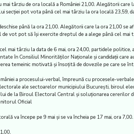
 mai târziu de ora locală a României 21,00. Alegătorii care la 
ului secției pot vota până cel mai târziu la ora locală 23,59, 
i deschise până la ora 21,00. Alegătorii care la ora 21,00 se af
lul de vot pot să își exercite dreptul de a alege până cel mai 
el mai târziu la data de 6 mai, ora 24,00, partidele politice, a
tate în Consiliul Minorităților Naționale și candidații care 
erea temeinic motivată și însoțită de dovezile pe care se în
omâniei a procesului-verbal, împreună cu procesele-verbale d
lectorale ale sectoarelor municipiului București, biroul elec
ului de la Biroul Electoral Central și soluționarea cererilor
nitorul Oficial
torală va începe pe 9 mai și se va încheia pe 17 mai, ora 7,00.
1,00.