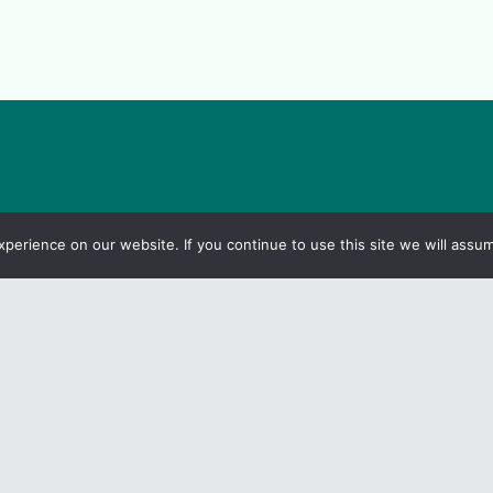
Link-uri utile
erience on our website. If you continue to use this site we will assum
Contact
CES
rivacy Policy
Guvernul României
come a member
Camera Deputaților
Senat