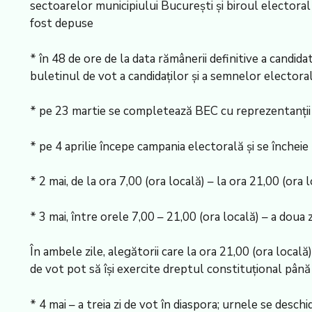
sectoarelor municipiului București și biroul electoral 
fost depuse
* în 48 de ore de la data rămânerii definitive a candid
buletinul de vot a candidaților și a semnelor elector
* pe 23 martie se completează BEC cu reprezentanții f
* pe 4 aprilie începe campania electorală și se încheie 
* 2 mai, de la ora 7,00 (ora locală) – la ora 21,00 (ora l
* 3 mai, între orele 7,00 – 21,00 (ora locală) – a doua z
În ambele zile, alegătorii care la ora 21,00 (ora locală) 
de vot pot să își exercite dreptul constituțional până 
* 4 mai – a treia zi de vot în diaspora; urnele se deschi